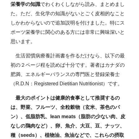
栄養学の知識
でわくわくしながら読み、まとめまし
た。ただ、生化学の知識がないとごく皮相的なこと
しかわからないので追加説明を付けました。特にス
ポーツ栄養学に関心のある方には非常に興味深いと
思います。
生活習慣病療養計画書を作るだけなら、以下の最
初の２ページ程を読めば十分です。著者はカナダの
肥満、エネルギーバランスの専門医と登録栄養士
（R.D.N：Registered Dietitian Nutritionist）です。
最大のポイントは健康的食事として推奨するの
は、野菜、フルーツ、全粒穀物（玄米、茶色のパ
ン）、低脂肪乳、lean meats（脂肪の少ない肉、皮
なしの鶏肉など）、卵、魚介、大豆、豆、ナッツ、
種（seeds）、植物油、魚油などで、これらの摂取