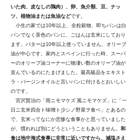
いた肉、皮なしの鶏肉）、卵、魚介類、豆、ナッ
ツ、植物油または魚油など
です。
小生の家では10年以上、全粒穀物、即ちパンは白
パンでなく茶色のパンに、ごはんは玄米にしており
ます。バターは10年以上使っていません。オリーブ
油が中心です。家内とスペインに行った時、スーパ
ーのオリーブ油コーナーに物凄い数のオリーブ油が
並んでいるのにたまげました。最高級品をエキスト
ラ・バージンオイルと言いパンに付けるとおいしい
のです。
宮沢賢治の「雨ニモマケズ 風ニモマケズ」に「一
日ニ玄米四合ト味噌ト少シノ野菜ヲ食ベ」とあるの
で、玄米ってなにか悲惨な食事かと思っていました
が、慣れれば別にどうということもありません。
和
食は地中海式食事に非常に近いですから、減塩さえ