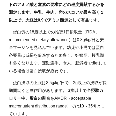
トのアミノ酸と窒素の要求にどの程度貢献するかを
測定します。牛乳、牛肉、卵のスコアが最も高く１
以上で、大豆は0.9でアミノ酸源として有益
です。
蛋白質の18歳以上での推奨1日摂取量（RDA、
recommended dietary allowance）は0.8g/kg/日と安
全マージンを見込んでいます。幼児や小児では蛋白
必要量は成長を促進するため多く、妊娠期、授乳期
も多くなります。運動選手、老人、肥満者でdietして
いる場合は蛋白摂取が必要です。
蛋白摂取の上限は3.5g/kg/日で、2g以上の摂取が長
期間続くと副作用があります。 3歳以上で
全摂取カ
ロリー中、蛋白の割合
をAMDR（acceptable
macronutrient distribution range）では
10～35％
とし
ています。