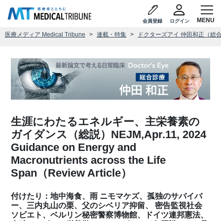
会員登録
ログイン
医療メディア Medical Tribune
連載・特集
ドクターズアイ 仲田和正（総
生涯にわたるエネルギー、主栄養素の
ガイダンス（総説）NEJM,Apr.11, 2024
Guidance on Energy and
Macronutrients across the Life
Span（Review Article）
付けたり：地中海食、雨 ニモマケズ、孤独のサバイバ
ー、三内丸山の栗、父のシベリア抑留、 密告監視社会
ソビエト、ベルリン秘密警察博物館、ドイツ連邦憲法、