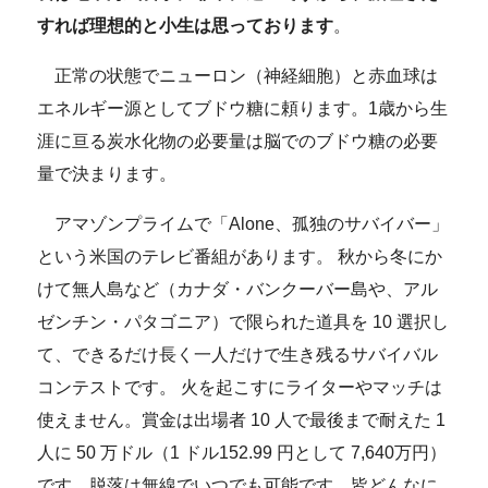
すれば理想的と小生は思っております
。
正常の状態でニューロン（神経細胞）と赤血球は
エネルギー源としてブドウ糖に頼ります。1歳から生
涯に亘る炭水化物の必要量は脳でのブドウ糖の必要
量で決まります。
アマゾンプライムで「Alone、孤独のサバイバー」
という米国のテレビ番組があります。 秋から冬にか
けて無人島など（カナダ・バンクーバー島や、アル
ゼンチン・パタゴニア）で限られた道具を 10 選択し
て、できるだけ長く一人だけで生き残るサバイバル
コンテストです。 火を起こすにライターやマッチは
使えません。賞金は出場者 10 人で最後まで耐えた 1
人に 50 万ドル（1 ドル152.99 円として 7,640万円）
です。脱落は無線でいつでも可能です。皆どんなに