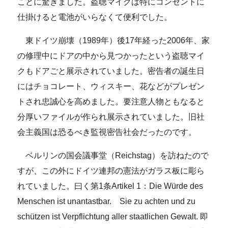
ことに驚きました。盗聴マイクは特にコンセントに
仕掛けると電池がいらなくて便利でした。
東ドイツ崩壊（1989年）後17年経った2006年、家
の修理中にドアの中から見つかったという盗聴マイ
クもドアごと展示されていました。密告者の誕生日
にはチョコレート、ウィスキー、花などがプレゼン
トされ忠誠心を高めました。要注意人物ともなると
分厚いファイルが作られ展示されていました。旧社
会主義国は恐るべき監視密告社会だったのです。
ベルリンの国会議事堂（Reichstag）を訪ねたので
すが、この外にドイツ連邦の憲法がガラス板に彫ら
れていました。曰く第1条Artikel 1：Die Würde des
Menschen ist unantastbar. Sie zu achten und zu
schützen ist Verpflichtung aller staatlichen Gewalt. 即