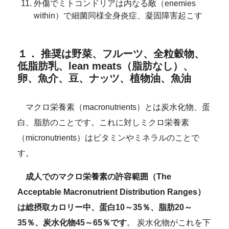
外傷でミトコンドリアは内なる敵（enemies
within）で細菌同様全身炎症、凝固障害起こす
１． 推奨は野菜、フルーツ、全粒穀物、
低脂肪乳、lean meats（脂肪なし）、
卵、魚介、豆、ナッツ、植物油、魚油
マクロ栄養素（macronutrients）とは炭水化物、蛋
白、脂肪のことです。これに対しミクロ栄養素
（micronutrients）はビタミンやミネラルのことで
す。
成人でのマクロ栄養素の許容範囲（The
Acceptable Macronutrient Distribution Ranges）
は総摂取カロリー中、蛋白10～35％、脂肪20～
35％、炭水化物45～65％です
。 炭水化物がこれを下