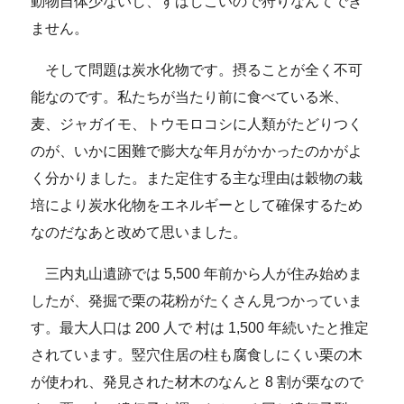
動物自体少ないし、すばしこいので狩りなんてでき
ません。
そして問題は炭水化物です。摂ることが全く不可
能なのです。私たちが当たり前に食べている米、
麦、ジャガイモ、トウモロコシに人類がたどりつく
のが、いかに困難で膨大な年月がかかったのかがよ
く分かりました。また定住する主な理由は穀物の栽
培により炭水化物をエネルギーとして確保するため
なのだなあと改めて思いました。
三内丸山遺跡では 5,500 年前から人が住み始めま
したが、発掘で栗の花粉がたくさん見つかっていま
す。最大人口は 200 人で 村は 1,500 年続いたと推定
されています。竪穴住居の柱も腐食しにくい栗の木
が使われ、発見された材木のなんと 8 割が栗なので