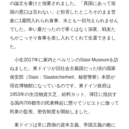
の論文を書けと強要されました。「異国にあって祖
国の悪口は言わない」と拒否したところそのまま営
倉に1週間入れられ食事、水とも一切与えられません
でした。幸い夏だったので寒くはなく深夜、戦友た
ちがこっそり食事を差し入れてくれて生還できまし
た。
小生2017年に家内とベルリンのStasi Museumを訪
ねました。東ドイツが旧社会主義国だった頃の国家
保安部（Stasi：Staatsicherheit、秘密警察）本部が
現在博物館になっているのです。東ドイツ政府は
1953年の生活物資欠乏、給料カット、弾圧に抵抗す
る国内700都市の民衆蜂起に懲りてソビエトに倣って
民衆の監視、密告制度を開始しました。
東ドイツは常に西側の資本主義、帝国主義の敵に