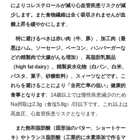
によりコレステロールが減り心血管疾患リスクが減
少します。また食物繊維は全く吸収されませんが血
糖上昇を緩やかにします
。
特に避けるべきは赤い肉（牛、豚）、加工肉（最
悪はハム、ソーセージ、ベーコン、ハンバーガーな
どの精製肉で大腸がんも増加）、高脂肪乳製品
（high fat dairy）、精製炭水化物（白パン、白米、
パスタ、菓子、砂糖飲料）、スィーツなどです。こ
れらを避けることにより「全死亡率の低い」健康的
食事となります
。14歳以上では慢性疾患減少のため
Na摂取は2.3g（食塩5.8g）/日以下です。これ以上は
高血圧、心血管疾患リスクとなります。
また飽和脂肪酸（固形油のバター、ショートケー
キ）やトランス脂肪酸（工業的に水素添加で作るマ