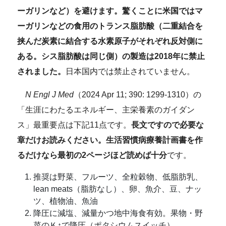
ーガリンなど）を避けます。驚くことに米国ではマ
ーガリンなどの食用のトランス脂肪酸（二重結合を
挟んだ炭素に結合する水素原子がそれぞれ反対側に
ある。シス脂肪酸は同じ側）の製造は2018年に禁止
されました。
日本国内では禁止されていません。
N Engl J Med
（2024 Apr 11; 390: 1299-1310）の
「生涯にわたるエネルギー、主栄養素のガイダン
ス」最重要点は下記11点です。
長文ですので必要な
章だけお読みください。生活習慣病療養計画書を作
るだけなら最初の2ページほど読めば十分
です。
推奨は野菜、フルーツ、全粒穀物、低脂肪乳、
lean meats（脂肪なし）、卵、魚介、豆、ナッ
ツ、植物油、魚油
降圧に減塩、減量かつ地中海食有効。果物・野
菜のＫ↑で降圧（ポタシウムスイッチ）