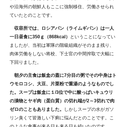
や沿海州の朝鮮人もここに強制移住、労働させられ
ていたとのことです。
収容所では、ロシアパン（ライムギパン）は一人
一日昼食に350ｇ（868kcal）
ということになってい
ましたが、当初は軍隊の階級組織がそのまま残り、
肉体労働をしない将校、下士官の中間搾取で大幅に
下回りました。
朝夕の主食は飯盒の蓋に7分目の粥でその中身はト
ウモロコシ、大豆、片栗粉で重湯のようなものでし
た。スープは飯盒に１/3位で中に酸っぱいキュウリ
の漬物とヤギ肉（蛋白質）の切れ端が2～3切れで肉
ゼロのこともありました。
しかしスープの水がガソ
リン臭くて皆激しい下痢に悩んだとのことです。こ
のような食事が来る日も来る日も続いたのです。