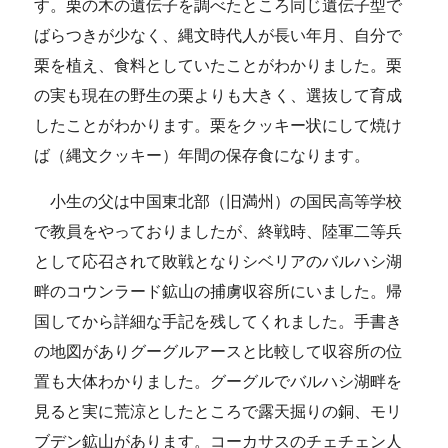
す。栗の木の遺伝子を調べたところ同じ遺伝子型で
ばらつきが少なく、縄文時代人が長い年月、自分で
栗を植え、食料としていたことがわかりました。栗
の実も現在の野生の栗よりも大きく、選抜して育成
したことがわかります。栗をクッキー状にして焼け
ば（縄文クッキー）年間の保存食になります。
小生の父は中国東北部（旧満州）の国民高等学校
で教員をやっておりましたが、終戦時、陸軍二等兵
として応召されて敗戦となりシベリアのバルハシ湖
畔のコウンラード鉱山の捕虜収容所にいました。帰
国してから詳細な手記を残してくれました。手書き
の地図がありグーグルアースと比較して収容所の位
置も大体わかりました。グーグルでバルハシ湖畔を
見ると実に荒涼としたところで露天掘りの銅、モリ
ブデン鉱山があります。コーカサスのチェチェン人