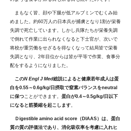
まもなく皆、顔や下腿が低アルブミンでむくみ始
めました。約60万人の日本兵が捕虜となり1割が栄養
失調で死亡しています。しかし兵隊たちが栄養失調
で倒れて作業に出られなくなると下士官が、次いで
将校が重労働をせざるを得なくなって結局皆で栄養
失調となり、2年目位からは皆が平等で作業、食事分
配をするようになりました。
この
N Engl J Med
総説によると健康若年成人は蛋
白を0.55～0.6g/kg/日摂取で窒素バランスをneutral
に保つ
ことができます。
蛋白が0.4～0.5g/kg/日以下
になると筋萎縮を起こします
。
Ｄigestible amino acid score（DIAAS）は、蛋白
質の質の評価法であり、消化吸収率を考慮に入れヒ