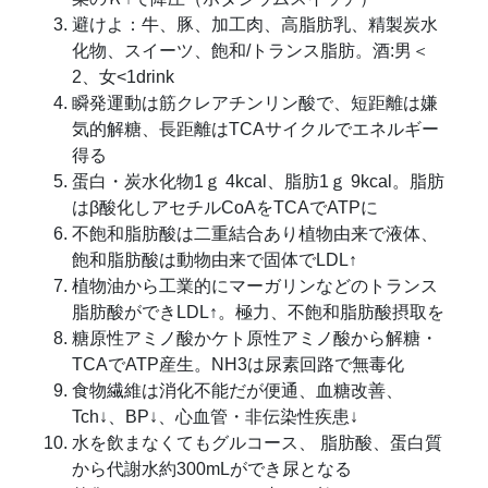
避けよ：牛、豚、加工肉、高脂肪乳、精製炭水
化物、スイーツ、飽和/トランス脂肪。酒:男＜
2、女<1drink
瞬発運動は筋クレアチンリン酸で、短距離は嫌
気的解糖、長距離はTCAサイクルでエネルギー
得る
蛋白・炭水化物1ｇ 4kcal、脂肪1ｇ 9kcal。脂肪
はβ酸化しアセチルCoAをTCAでATPに
不飽和脂肪酸は二重結合あり植物由来で液体、
飽和脂肪酸は動物由来で固体でLDL↑
植物油から工業的にマーガリンなどのトランス
脂肪酸ができLDL↑。極力、不飽和脂肪酸摂取を
糖原性アミノ酸かケト原性アミノ酸から解糖・
TCAでATP産生。NH3は尿素回路で無毒化
食物繊維は消化不能だが便通、血糖改善、
Tch↓、BP↓、心血管・非伝染性疾患↓
水を飲まなくてもグルコース、 脂肪酸、蛋白質
から代謝水約300mLができ尿となる