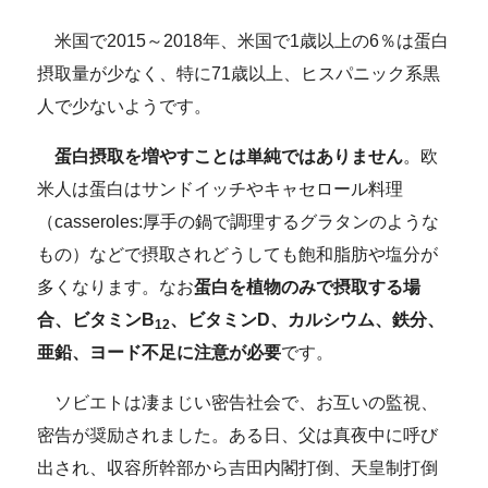
米国で2015～2018年、米国で1歳以上の6％は蛋白
摂取量が少なく、特に71歳以上、ヒスパニック系黒
人で少ないようです。
蛋白摂取を増やすことは単純ではありません
。欧
米人は蛋白はサンドイッチやキャセロール料理
（casseroles:厚手の鍋で調理するグラタンのような
もの）などで摂取されどうしても飽和脂肪や塩分が
多くなります。なお
蛋白を植物のみで摂取する場
合、ビタミンB
、ビタミンD、カルシウム、鉄分、
12
亜鉛、ヨード不足に注意が必要
です。
ソビエトは凄まじい密告社会で、お互いの監視、
密告が奨励されました。ある日、父は真夜中に呼び
出され、収容所幹部から吉田内閣打倒、天皇制打倒