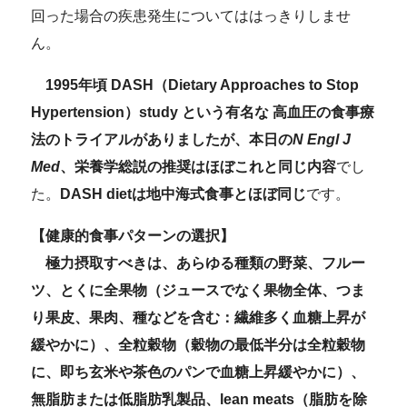
回った場合の疾患発生についてははっきりしませ
ん。
1995年頃 DASH（Dietary Approaches to Stop
Hypertension）study という有名な 高血圧の食事療
法のトライアルがありましたが、本日の
N Engl J
Med
、栄養学総説の推奨はほぼこれと同じ内容
でし
た。
DASH dietは地中海式食事とほぼ同じ
です。
【健康的食事パターンの選択】
極力摂取すべきは、あらゆる種類の野菜、フルー
ツ、とくに全果物（ジュースでなく果物全体、つま
り果皮、果肉、種などを含む：繊維多く血糖上昇が
緩やかに）、全粒穀物（穀物の最低半分は全粒穀物
に、即ち玄米や茶色のパンで血糖上昇緩やかに）、
無脂肪または低脂肪乳製品、lean meats（脂肪を除