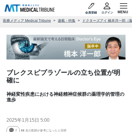
会員登録
ログイン
医療メディア Medical Tribune
連載・特集
ドクターズアイ 橋本洋一郎（
ブレクスピプラゾールの立ち位置が明
確に
神経変性疾患における神経精神症候群の薬理学的管理の
進歩
2025年1月15日 5:00
2
68
名の医師が参考になったと回答