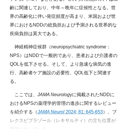
齢に関連しており、中年～晩年に症候性となる。世
界の高齢化に伴い発症頻度が高まり、米国および世
界におけるNDDの総負担および予測される世界的な
疾病負担は莫大である。
神経精神症候群（neuropsychiatric syndrome：
NPS）はNDDで一般的であり、患者および介護者の
QOLを低下させる。そして、より急速な病気の進
行、高齢者ケア施設の必要性、QOL低下と関連す
る。
ここでは、
JAMA Neurolog
yに掲載されたNDDに
おけるNPSの薬理学的管理の進歩に関するレビュー
を紹介する（
JAMA Neurol
2024; 81: 645-653
）。ブ
レクスピプラゾール（レキサルティ）の立ち位置が