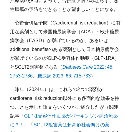
治療薬の投与によって、合併症予防のみならず、悪
性腫瘍の予防もできることが望ましいことになる。
心腎合併症予防（Cardiorenal risk reduction）に有
用な薬剤として米国糖尿病学会（ADA）・欧州糖尿
病学会（EASD）が挙げているのが、あるいは
additional benefitsのある薬剤として日本糖尿病学会
が挙げているのがGLP-1受容体作動薬（GLP-1RA）
とSGLT2阻害薬である（
Diabetes Care
2022; 45:
2753-2786
、
糖尿病 2023; 66: 715-733
）。
昨年（2024年）は、これらの2つの薬剤が
cardiorenal risk reduction以外にも多面的な効果を持
つことを示した論文をいくつかご紹介したが（関連
記事「
GLP-1受容体作動薬がパーキンソン病治療薬
に？！
」「
SGLT2阻害薬は超高齢社会向けの薬