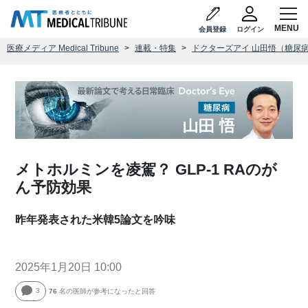
会員登録
ログイン
医療メディア Medical Tribune
連載・特集
ドクターズアイ 山田悟（糖尿
メトホルミンを凌駕？ GLP-1 RAのが
ん予防効果
昨年発表された米韓5論文を吟味
2025年1月20日 10:00
3
76
名の医師が参考になったと回答