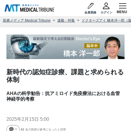
会員登録
ログイン
医療メディア Medical Tribune
連載・特集
ドクターズアイ 橋本洋一郎（
新時代の認知症診療、課題と求められる
体制
AHAの科学勧告：抗アミロイド免疫療法における血管
神経学的考察
2025年2月15日 5:00
0
82
名の医師が参考になったと回答