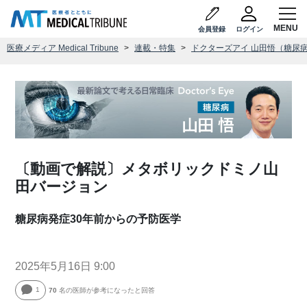
会員登録
ログイン
医療メディア Medical Tribune
連載・特集
ドクターズアイ 山田悟（糖尿
〔動画で解説〕メタボリックドミノ山
田バージョン
糖尿病発症30年前からの予防医学
2025年5月16日 9:00
1
70
名の医師が参考になったと回答