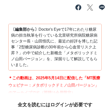
〔編集部から〕
Doctor's Eyeで17年にわたり糖尿
病の担当執筆を行っている北里研究所病院糖尿病
センター長・山田悟氏に、最近の好評を博した記
事「2型糖尿病診断の30年前から心血管リスク上
昇？」の中で紹介した新概念「メタボリックドミ
ノ山田バージョン」を、深掘りして解説してもら
いました。
＊この動画は、2025年5月14日に配信した「MT医療
ウェビナー：メタボリックドミノ山田バージョン」
のアーカイブです（視聴は会員限定）。
全文を読むにはログインが必要です