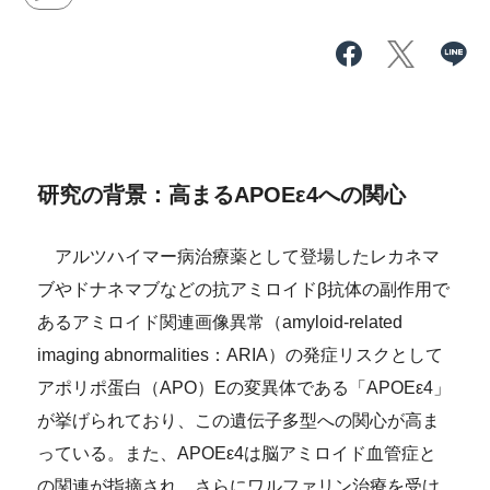
研究の背景：高まるAPOEε4への関心
アルツハイマー病治療薬として登場したレカネマ
ブやドナネマブなどの抗アミロイドβ抗体の副作用で
あるアミロイド関連画像異常（amyloid-related
imaging abnormalities：ARIA）の発症リスクとして
アポリポ蛋白（APO）Eの変異体である「APOEε4」
が挙げられており、この遺伝子多型への関心が高ま
っている。また、APOEε4は脳アミロイド血管症と
の関連が指摘され、さらにワルファリン治療を受け