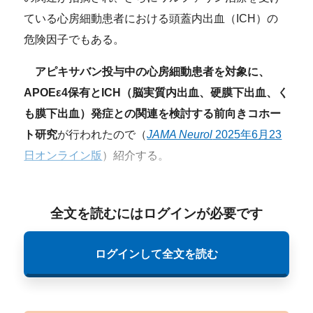
ている心房細動患者における頭蓋内出血（ICH）の
危険因子でもある。
アピキサバン投与中の心房細動患者を対象に、
APOEε4保有とICH（脳実質内出血、硬膜下出血、く
も膜下出血）発症との関連を検討する前向きコホー
ト研究
が行われたので（
JAMA Neurol
2025年6月23
日オンライン版
）紹介する。
全文を読むにはログインが必要です
ログインして全文を読む