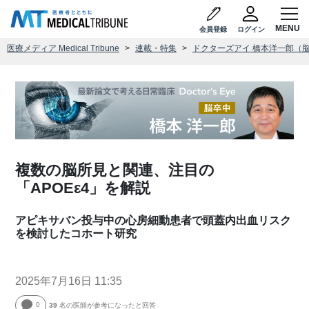
会員登録
ログイン
医療メディア Medical Tribune
連載・特集
ドクターズアイ 橋本洋一郎（
複数の脳所見と関連、注目の
「APOEε4」を解説
アピキサバン投与中の心房細動患者で頭蓋内出血リスク
を検討したコホート研究
2025年7月16日 11:35
0
39
名の医師が参考になったと回答