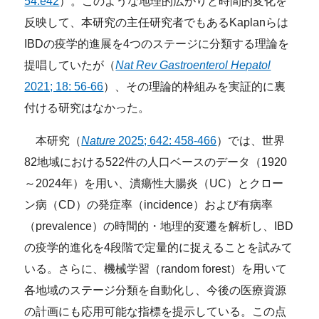
54.e42
）。このような地理的広がりと時間的変化を
反映して、本研究の主任研究者でもあるKaplanらは
IBDの疫学的進展を4つのステージに分類する理論を
提唱していたが（
Nat Rev Gastroenterol Hepatol
2021; 18: 56-66
）、その理論的枠組みを実証的に裏
付ける研究はなかった。
本研究（
Nature
2025; 642: 458-466
）では、世界
82地域における522件の人口ベースのデータ（1920
～2024年）を用い、潰瘍性大腸炎（UC）とクロー
ン病（CD）の発症率（incidence）および有病率
（prevalence）の時間的・地理的変遷を解析し、IBD
の疫学的進化を4段階で定量的に捉えることを試みて
いる。さらに、機械学習（random forest）を用いて
各地域のステージ分類を自動化し、今後の医療資源
の計画にも応用可能な指標を提示している。この点