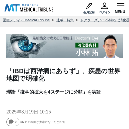
会員登録
ログイン
医療メディア Medical Tribune
連載・特集
ドクターズアイ 小林拓（消化
「IBDは西洋病にあらず」、疾患の世界
地図で明確化
理論「疫学的拡大を4ステージに分類」を実証
2025年8月19日 10:15
0
55
名の医師が参考になったと回答