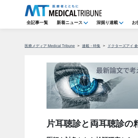
全記事一覧
新着ニュース
深掘り連載
お
医療メディア Medical Tribune
連載・特集
ドクターズアイ 
片耳聴診と両耳聴診の