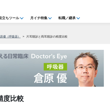
役立ちツール
月イチ特集
転職／継承
倉原優（呼吸器）
片耳聴診と両耳聴診の精度比較
精度比較