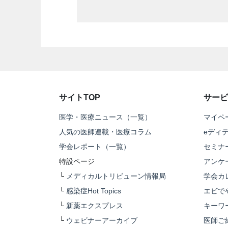
サイトTOP
サービ
医学・医療ニュース（一覧）
マイペ
人気の医師連載・医療コラム
eディ
学会レポート（一覧）
セミナ
特設ページ
アンケ
└
メディカルトリビューン情報局
学会カ
└
感染症Hot Topics
エビで
└
新薬エクスプレス
キーワ
└
ウェビナーアーカイブ
医師ご