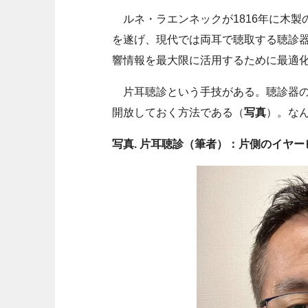
ルネ・ラエンネックが1816年に木製
を遂げ、現代では両耳で聴取する聴診
響情報を最大限に活用するために最適
片耳聴診という手技がある。聴診器の
開放しておく方法である（
写真
）。な
写真. 片耳聴診（筆者）：片側のイヤ