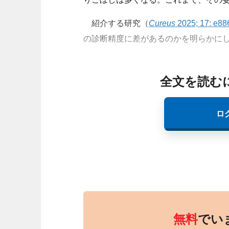
紹介する研究（
Cureus
2025; 17: e88
の診断精度に差があるのかを明らかに
全文を読む
ロ
無料
でい