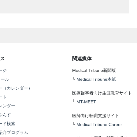
ス
関連媒体
ージ
Medical Tribune新聞版
テール
└
Medical Tribune本紙
ー（カレンダー）
医療従事者向け生涯教育サイト
ート
└
MT-MEET
レンダー
やんす
医師向け転職支援サイト
ード検索
└
Medical Tribune Career
紹介プログラム