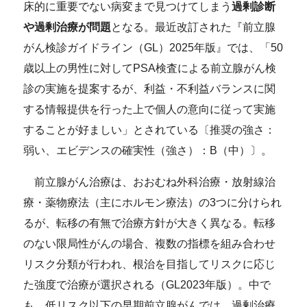
床的に重要でない病変まで見つけてしまう
過剰診断
や過剰治療が問題
となる。最近改訂された『前立腺
がん検診ガイドライン（GL）2025年版』では、「50
歳以上の男性に対してPSA検査による前立腺がん検
診の実施を提案するが、利益・不利益バランスに関
する情報提供を行った上で個人の意向に従って実施
することが好ましい」とされている〔推奨の強さ：
弱い、エビデンスの確実性（強さ）：B（中）〕。
前立腺がん治療は、おおむね外科治療・放射線治
療・薬物療法（主にホルモン療法）の3つに分けられ
るが、転移の有無で治療方針が大きく異なる。転移
のない限局性がんの場合、複数の指標を組み合わせ
リスク分類が行われ、根治を目指してリスクに応じ
た強度で治療が選択される（GL2023年版）。中で
も、低リスク以下の早期前立腺がんでは、過剰治療