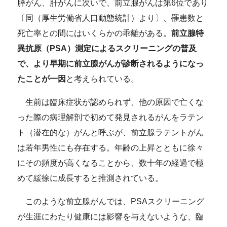
膵がん、肝がんに次いで、前立腺がんは第6位であり
〔同（厚生労働省人口動態統計）より〕、罹患数と
死亡率との間にはいくらかの乖離がある。
前立腺特
異抗原（PSA）測定によるスクリーニングの普及
で、より早期に前立腺がんが診断されるようになっ
たことが一因
と考えられている。
生前は臨床症状が認められず、他の原因で亡くな
った際の病理解剖で初めて発見されるがんをラテン
ト（潜在的な）がんと呼ぶが、前立腺ラテントがん
は若年男性にも存在する。年齢の上昇とともに徐々
にその頻度が高くなることから、数十年の経過で極
めて緩徐に成長すると推測されている。
このような前立腺がんでは、PSAスクリーニング
が生涯にわたり健康には影響を与えないような、臨