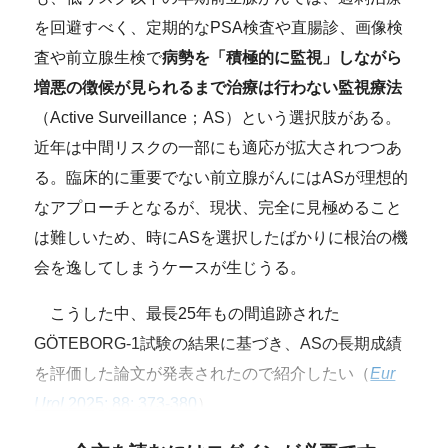
を回避すべく、定期的なPSA検査や直腸診、画像検
査や前立腺生検で
病勢を「積極的に監視」しながら
増悪の徴候が見られるまで治療は行わない監視療法
（Active Surveillance；AS）という選択肢がある。
近年は中間リスクの一部にも適応が拡大されつつあ
る。臨床的に重要でない前立腺がんにはASが理想的
なアプローチとなるが、現状、完全に見極めること
は難しいため、時にASを選択したばかりに根治の機
会を逸してしまうケースが生じうる。
こうした中、最長25年もの間追跡された
GÖTEBORG-1試験の結果に基づき、ASの長期成績
を評価した論文が発表されたので紹介したい（
Eur
Urol
2025; 88: 373-380
）。