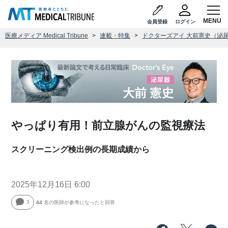
会員登録
ログイン
医療メディア Medical Tribune
連載・特集
ドクターズアイ 大前憲史（泌
やっぱり有用！前立腺がんの監視療法
スクリーニング検出例の長期成績から
2025年12月16日 6:00
3
44
名の医師が参考になったと回答