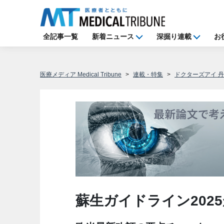
全記事一覧
新着ニュース
深掘り連載
お
医療メディア Medical Tribune
連載・特集
ドクターズアイ 
蘇生ガイドライン202