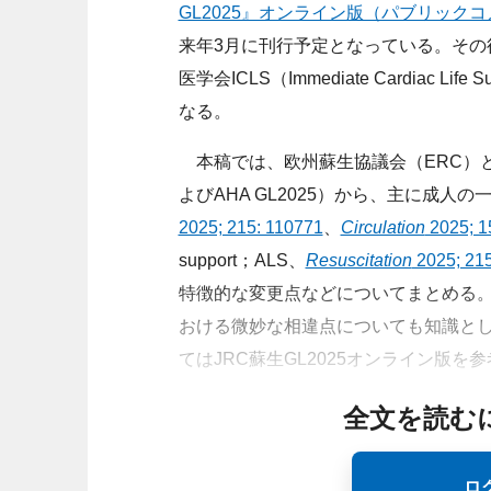
GL2025』オンライン版（パブリック
来年3月に刊行予定となっている。その
医学会ICLS（Immediate Cardiac
なる。
本稿では、欧州蘇生協議会（ERC）と米国
よびAHA GL2025）から、主に成人の一次救命
2025; 215: 110771
、
Circulation
2025; 1
support；ALS、
Resuscitation
2025; 215
特徴的な変更点などについてまとめる。J
おける微妙な相違点についても知識と
てはJRC蘇生GL2025オンライン版を
全文を読む
ロ