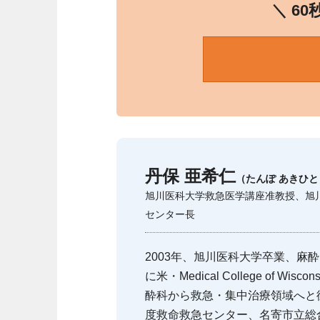
＼ 6
丹保 亜希仁
（たんぽ あきひと
旭川医科大学救急医学講座准教授、旭
センター長
2003年、旭川医科大学卒業、麻酔
に米・Medical College of W
酔科から救急・集中治療領域へと
度救命救急センター、名寄市立総