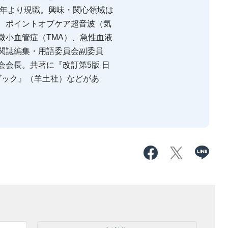
3年より現職。興味・関心領域は
、ポイントオブケア超音波（気
微小血管症（TMA）、急性血液
関誌編集・用語委員会副委員
会会長。共著に『改訂第5版 日
ドブック』（羊土社）などがあ