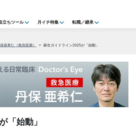
役立ちツール
月イチ特集
転職／継承
丹保亜希仁（救急医療）
蘇生ガイドライン2025が「始動」
5が「始動」