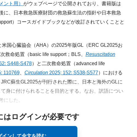
コメント用）
がウェブページで公開されており、書籍版は
後に、日本救急医療財団の救急蘇生法の指針や日本救急
 Life Support）コースガイドブックなどが改訂されていくことと
心臓協会（AHA）の2025年版GL（ERC GL2025お
処置（basic life support；BLS、
Resuscitation
52: S448-S478
）と二次救命処置（advanced life
: 110769
、
Circulation
2025; 152: S538-S577
）における
RC蘇生GL2025が刊行された際に、日本と海外のGLに
して身に付けられることを目的とする。なお、訳語につい
参考にした。
にはログインが必要です
グインして全文を読む