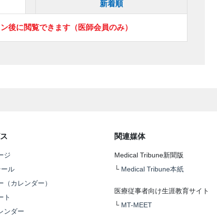
新着順
イン後に閲覧できます（医師会員のみ）
ス
関連媒体
ージ
Medical Tribune新聞版
テール
└
Medical Tribune本紙
ー（カレンダー）
医療従事者向け生涯教育サイト
ート
└
MT-MEET
レンダー