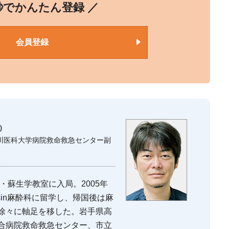
0秒でかんたん登録 ／
会員登録
）
川医科大学病院救命救急センター副
・蘇生学教室に入局。2005年
isconsin麻酔科に留学し、帰国後は麻
徐々に軸足を移した。岩手県高
合病院救命救急センター、市立