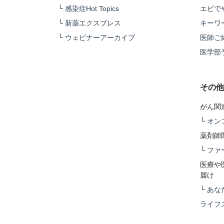
└
感染症Hot Topics
エビで
└
新薬エクスプレス
キーワ
└
ウェビナーアーカイブ
医師ご
医学部
その他
がん関
└
オン
薬剤師
└
ファ
医療や
届け
└
あな
ライフ