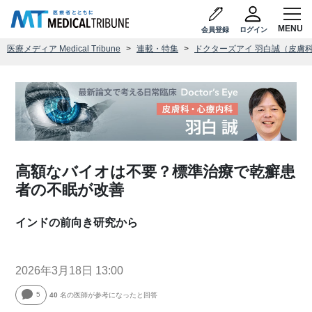
会員登録
ログイン
医療メディア Medical Tribune
連載・特集
ドクターズアイ 羽白誠（皮膚
高額なバイオは不要？標準治療で乾癬患
者の不眠が改善
インドの前向き研究から
2026年3月18日 13:00
5
40
名の医師が参考になったと回答