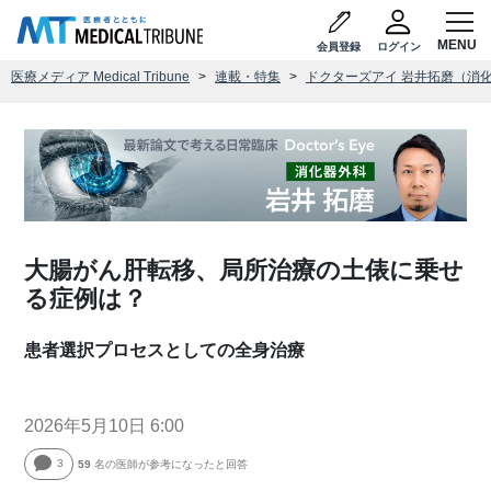
会員登録
ログイン
医療メディア Medical Tribune
連載・特集
ドクターズアイ 岩井拓磨（消
大腸がん肝転移、局所治療の土俵に乗せ
る症例は？
患者選択プロセスとしての全身治療
2026年5月10日 6:00
3
59
名の医師が参考になったと回答