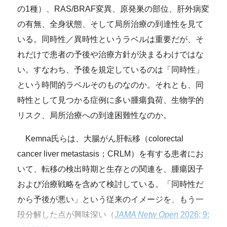
の1種）、RAS/BRAF変異、原発巣の部位、肝外病変
の有無、全身状態、そして局所治療の到達性を見て
いる。同時性／異時性というラベルは重要だが、そ
れだけで患者の予後や治療方針が決まるわけではな
い。すなわち、予後を規定しているのは「同時性」
という時間的ラベルそのものなのか。それとも、同
時性として見つかる症例に多い腫瘍負荷、生物学的
リスク、局所治療への到達困難性なのか。
Kemna氏らは、大腸がん肝転移（colorectal
cancer liver metastasis；CRLM）を有する患者にお
いて、転移の検出時期と生存との関連を、腫瘍因子
および治療戦略を含めて検討している。「同時性だ
から予後が悪い」という従来のイメージを、もう一
段分解した点が興味深い（
JAMA Netw Open
2026; 9: