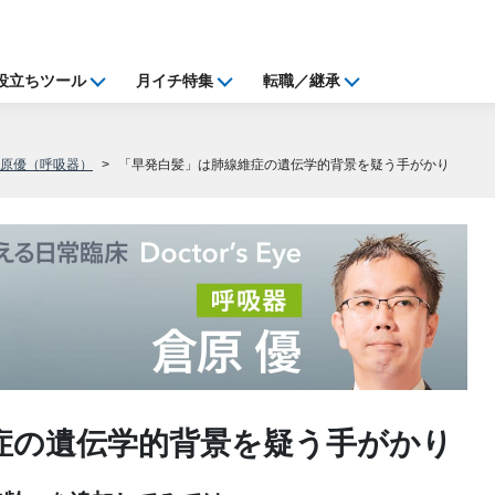
役立ちツール
月イチ特集
転職／継承
倉原優（呼吸器）
「早発白髪」は肺線維症の遺伝学的背景を疑う手がかり
症の遺伝学的背景を疑う手がかり