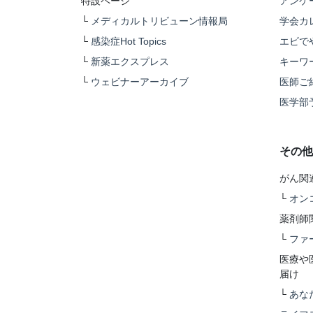
特設ページ
アンケ
└
メディカルトリビューン情報局
学会カ
└
感染症Hot Topics
エビで
└
新薬エクスプレス
キーワ
└
ウェビナーアーカイブ
医師ご
医学部
その他
がん関
└
オン
薬剤師
└
ファ
医療や
届け
└
あな