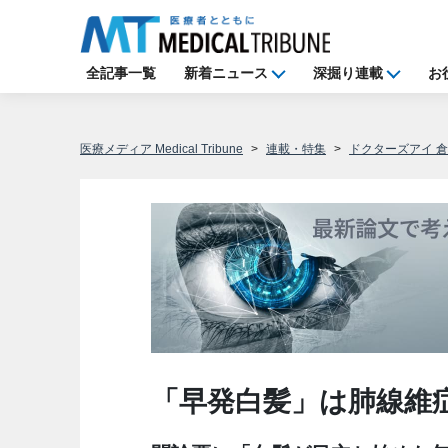
全記事一覧
新着ニュース
深掘り連載
お
医療メディア Medical Tribune
連載・特集
ドクターズアイ 
「早発白髪」は肺線維