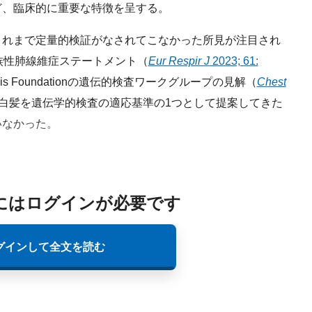
ど、臨床的に重要な特徴を呈する。
れまで定量的検証がなされてこなかった所見が注目され
族性肺線維症ステートメント（
Eur Respir J
2023; 61:
rosis Foundationの遺伝的検査ワークグループの見解（
Chest
白髪を遺伝学的検査の適応基準の1つとして提案してきた
いなかった。
にはログインが必要です
グインして全文を読む