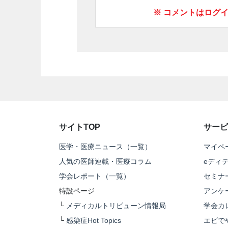
※ コメントはログ
サイトTOP
サービ
医学・医療ニュース（一覧）
マイペ
人気の医師連載・医療コラム
eディ
学会レポート（一覧）
セミナ
特設ページ
アンケ
└
メディカルトリビューン情報局
学会カ
└
感染症Hot Topics
エビで