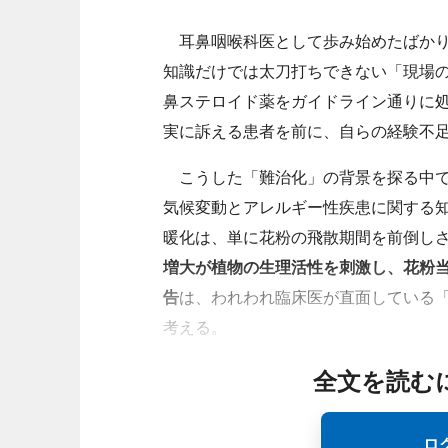
耳鼻咽喉科医として歩み始めたばかり
知識だけでは太刀打ちできない「現場
鼻ステロイド薬をガイドライン通りに
実に訴える患者を前に、自らの経験不
こうした「難治化」の背景を探る中で出
気候変動とアレルギー性疾患に関する
暖化は、単に花粉の飛散期間を前倒し
増大が植物の生理活性を刺激し、花粉
告
は、われわれ臨床医が直面している
考える。
全文を読む
ロ