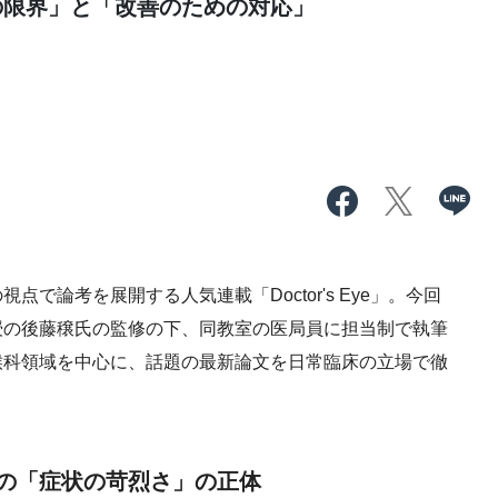
の限界」と「改善のための対応」
で論考を展開する人気連載「Doctor's Eye」。今回
授の後藤穣氏の監修の下、同教室の医局員に担当制で執筆
喉科領域を中心に、話題の最新論文を日常臨床の立場で徹
の「症状の苛烈さ」の正体