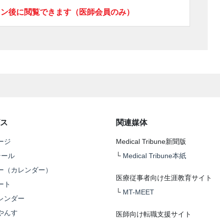
イン後に閲覧できます（医師会員のみ）
ス
関連媒体
ージ
Medical Tribune新聞版
テール
└
Medical Tribune本紙
ー（カレンダー）
医療従事者向け生涯教育サイト
ート
└
MT-MEET
レンダー
やんす
医師向け転職支援サイト