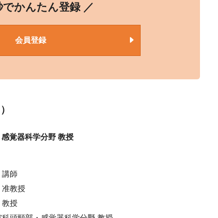
0秒でかんたん登録 ／
会員登録
る）
感覚器科学分野 教授
 講師
 准教授
 教授
研究科頭頸部・感覚器科学分野 教授