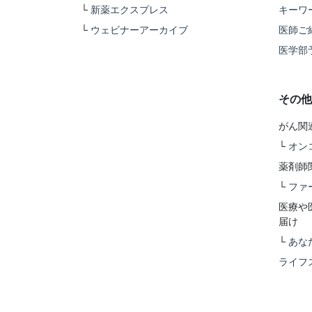
└
新薬エクスプレス
キーワ
└
ウェビナーアーカイブ
医師ご
医学部
その他
がん関
└
オン
薬剤師
└
ファ
医療や
届け
└
あな
ライフ