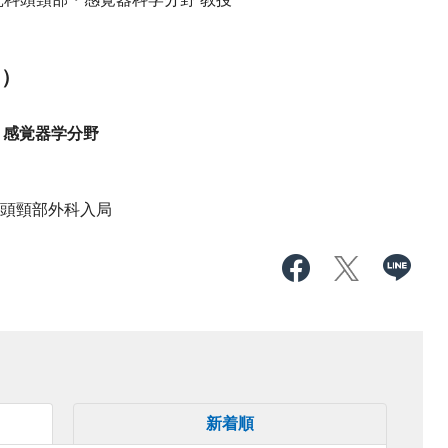
こ）
・感覚器学分野
・頭頸部外科入局
新着順