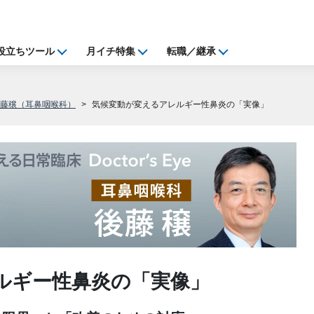
役立ちツール
月イチ特集
転職／継承
後藤穣（耳鼻咽喉科）
気候変動が変えるアレルギー性鼻炎の「実像」
ルギー性鼻炎の「実像」