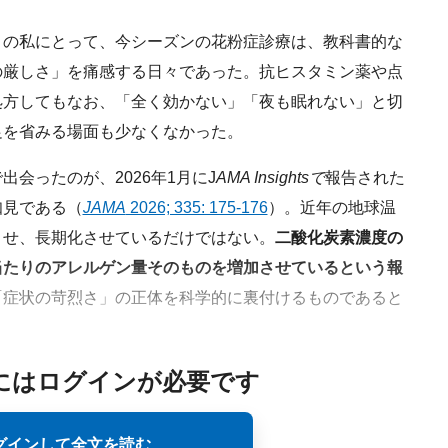
の私にとって、今シーズンの花粉症診療は、教科書的な
の厳しさ」を痛感する日々であった。抗ヒスタミン薬や点
処方してもなお、「全く効かない」「夜も眠れない」と切
足を省みる場面も少なくなかった。
会ったのが、2026年1月にJ
AMA Insightsで
報告された
知見である（
JAMA
2026; 335: 175-176
）。近年の地球温
させ、長期化させているだけではない。
二酸化炭素濃度の
当たりのアレルゲン量そのものを増加させているという報
「症状の苛烈さ」の正体を科学的に裏付けるものであると
にはログインが必要です
グインして全文を読む