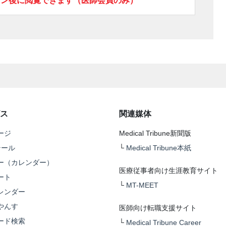
イン後に閲覧できます（医師会員のみ）
ス
関連媒体
ージ
Medical Tribune新聞版
テール
└
Medical Tribune本紙
ー（カレンダー）
医療従事者向け生涯教育サイト
ート
└
MT-MEET
レンダー
やんす
医師向け転職支援サイト
ード検索
└
Medical Tribune Career