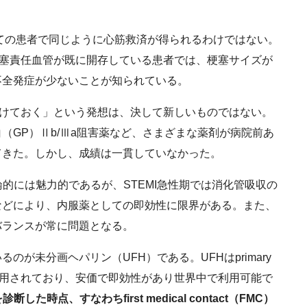
ても全ての患者で同じように心筋救済が得られるわけではない。
梗塞責任血管が既に開存している患者では、梗塞サイズが
不全発症が少ないことが知られている。
開けておく」という発想は、決して新しいものではない。
（GP）Ⅱb/Ⅲa阻害薬など、さまざまな薬剤が病院前あ
てきた。しかし、成績は一貫していなかった。
的には魅力的であるが、STEMI急性期では消化管吸収の
などにより、内服薬としての即効性に限界がある。また、
バランスが常に問題となる。
が未分画ヘパリン（UFH）である。UFHはprimary
使用されており、安価で即効性があり世界中で利用可能で
た時点、すなわちfirst medical contact（FMC）