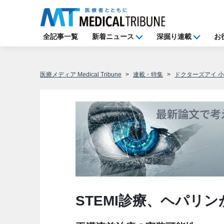
全記事一覧
新着ニュース
深掘り連載
お
医療メディア Medical Tribune
連載・特集
ドクターズアイ 
STEMI診療、ヘパリ