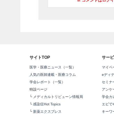
※ コメントはログ
サイトTOP
サービ
医学・医療ニュース（一覧）
マイペ
人気の医師連載・医療コラム
eディ
学会レポート（一覧）
セミナ
特設ページ
アンケ
└
メディカルトリビューン情報局
学会カ
└
感染症Hot Topics
エビで
└
新薬エクスプレス
キーワ