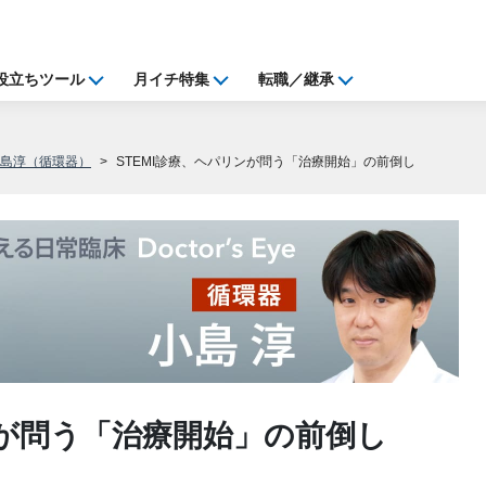
役立ちツール
月イチ特集
転職／継承
小島淳（循環器）
STEMI診療、ヘパリンが問う「治療開始」の前倒し
ンが問う「治療開始」の前倒し