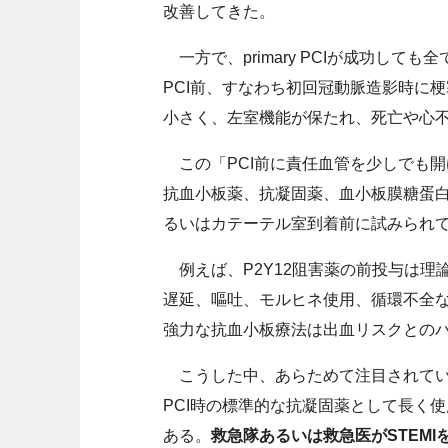
改善してきた。
一方で、primary PCIが成功し
PCI前、すなわち初回冠動脈造影時に
小さく、左室機能が保たれ、死亡や心
この「PCI前に責任血管を少しでも
抗血小板薬、抗凝固薬、血小板膜糖蛋白
るいはカテーテル室到着前に試みられ
例えば、P2Y12阻害薬の前投与は理論
遅延、嘔吐、モルヒネ使用、循環不全
強力な抗血小板療法は出血リスクとの
こうした中、あらためて注目されているの
PCI時の標準的な抗凝固薬として長く
ある。
救急隊あるいは救急医がSTEMIを診断し