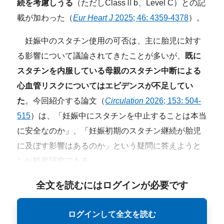
続を考慮しうる
（ただしClassⅡb、Level C）との記
載が加わった（
Eur Heart J
2025; 46: 4359-4378
）。
妊娠中のスタチン使用の可否は、主に胎児に対す
る影響について議論されてきたことが多いが、
既
に
スタチンを内服している母親のスタチン中断による
心血管リスクについてはエビデンスが不足してい
た
。今回紹介する論文（
Circulation
2026; 153: 504-
515
）は、「妊娠中にスタチンを中止することは本当
に安全なのか」、「妊娠初期のスタチン継続が胎児
に及ぼす影響はあるのか」という疑問に答えようと
した観察研究である。
全文を読むにはログインが必要です
ログインして全文を読む