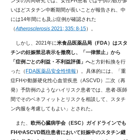
ンダの共同研究では、女性FH患者では子供の数が多
いほどスタチン中断期間が長いことが報告され、中
には14年間にも及ぶ症例が確認された
（
Atherosclerosis
2021; 335: 8-15
）。
しかし、2021年に
米食品医薬品局（FDA）
はスタ
チンの妊娠禁忌表示を撤廃し、「一律禁止」から
「症例ごとの利益・不利益評価」へ
と方針転換を行
った（
FDA医薬品安全性情報
）。具体的には、「重
症FHや動脈硬化性心血管疾患（ASCVD）二次（再
発）予防例のようなハイリスク患者では、患者-医師
間でそのベネフィットとリスクを相談して、スタチ
ン内服を考慮してもよい」とされた。
また、
欧州心臓病学会（ESC）ガイドラインでも
FHやASCVD既往患者において妊娠中のスタチン継