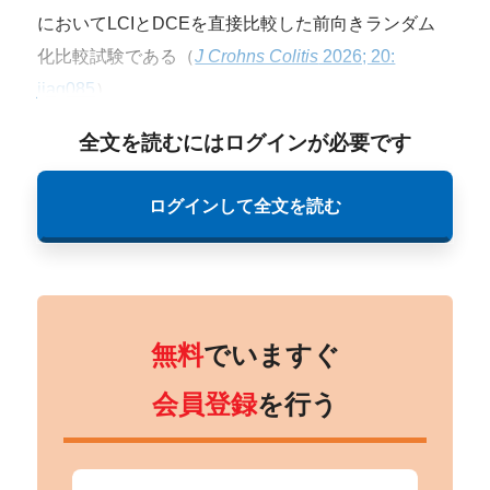
においてLCIとDCEを直接比較した前向きランダム
化比較試験である（
J Crohns Colitis
2026; 20:
jjag085
）。
全文を読むにはログインが必要です
ログインして全文を読む
無料
でいますぐ
会員登録
を行う