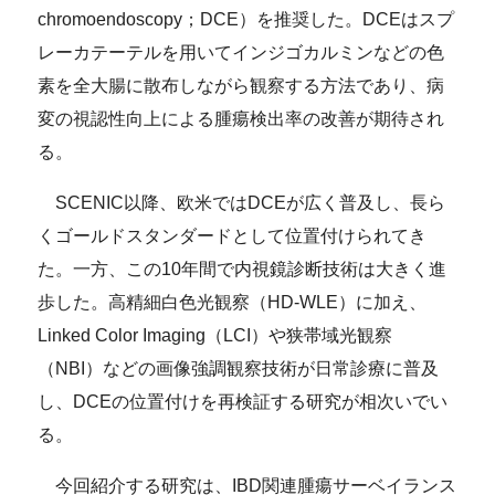
chromoendoscopy；DCE）を推奨した。DCEはスプ
レーカテーテルを用いてインジゴカルミンなどの色
素を全大腸に散布しながら観察する方法であり、病
変の視認性向上による腫瘍検出率の改善が期待され
る。
SCENIC以降、欧米ではDCEが広く普及し、長ら
くゴールドスタンダードとして位置付けられてき
た。一方、この10年間で内視鏡診断技術は大きく進
歩した。高精細白色光観察（HD-WLE）に加え、
Linked Color Imaging（LCI）や
狭帯域光観察
（NBI）
などの画像強調観察技術が日常診療に普及
し、DCEの位置付けを再検証する研究が相次いでい
る。
今回紹介する研究は、IBD関連腫瘍サーベイランス