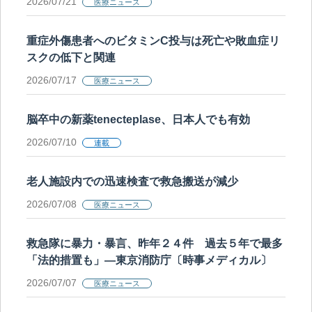
2026/07/21
医療ニュース
重症外傷患者へのビタミンC投与は死亡や敗血症リ
スクの低下と関連
2026/07/17
医療ニュース
脳卒中の新薬tenecteplase、日本人でも有効
2026/07/10
連載
老人施設内での迅速検査で救急搬送が減少
2026/07/08
医療ニュース
救急隊に暴力・暴言、昨年２４件 過去５年で最多
「法的措置も」―東京消防庁〔時事メディカル〕
2026/07/07
医療ニュース