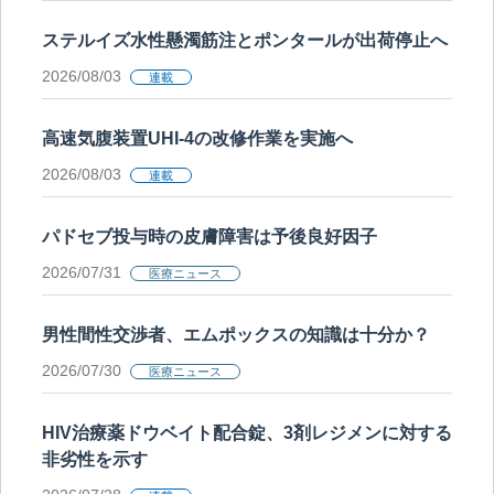
ステルイズ水性懸濁筋注とポンタールが出荷停止へ
2026/08/03
連載
高速気腹装置UHI-4の改修作業を実施へ
2026/08/03
連載
パドセブ投与時の皮膚障害は予後良好因子
2026/07/31
医療ニュース
男性間性交渉者、エムポックスの知識は十分か？
2026/07/30
医療ニュース
HIV治療薬ドウベイト配合錠、3剤レジメンに対する
非劣性を示す