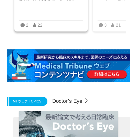
2
22
3
21
Doctor’s Eye
MTウェブ TOPICS