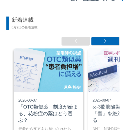
新着連載
8月9日の新着連載
2026-08-07
2026-08-07
「OTC類似薬」制度が始ま
ω-3脂肪酸製剤
る、花粉症の薬はどう選
「害」を絶対リ
ぶ？
る
患者から変更をお願いされたら…
NNT、NNHは評価に