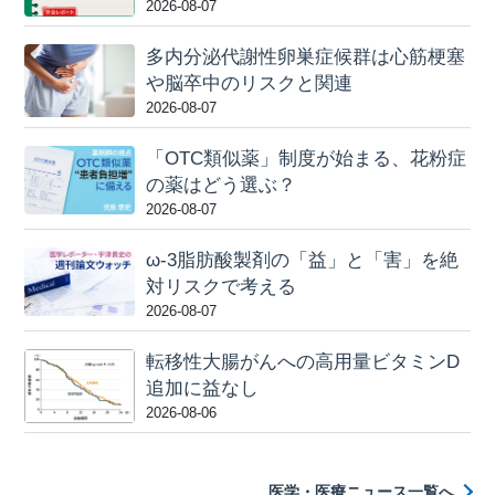
2026-08-07
多内分泌代謝性卵巣症候群は心筋梗塞
や脳卒中のリスクと関連
2026-08-07
「OTC類似薬」制度が始まる、花粉症
の薬はどう選ぶ？
2026-08-07
ω-3脂肪酸製剤の「益」と「害」を絶
対リスクで考える
2026-08-07
転移性大腸がんへの高用量ビタミンD
追加に益なし
2026-08-06
医学・医療ニュース一覧へ