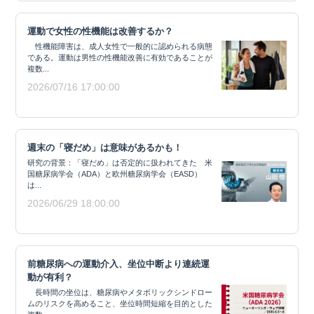
運動で女性の性機能は改善するか？
性機能障害は、成人女性で一般的に認められる病態
である。運動は男性の性機能改善に有効であることが
複数...
2026/07/16 17:00:00
週末の「寝だめ」は意味があるかも！
研究の背景：「寝だめ」は否定的に扱われてきた 米
国糖尿病学会（ADA）と欧州糖尿病学会（EASD）
は...
2026/06/29 18:00:00
前糖尿病への運動介入、坐位中断より連続運
動が有利？
長時間の坐位は、糖尿病やメタボリックシンドロー
ムのリスクを高めること、坐位時間短縮を目的とした