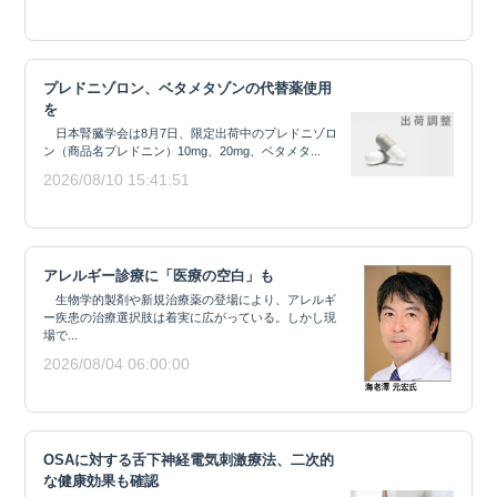
プレドニゾロン、ベタメタゾンの代替薬使用
を
日本腎臓学会は8月7日、限定出荷中のプレドニゾロ
ン（商品名プレドニン）10mg、20mg、ベタメタ...
2026/08/10 15:41:51
アレルギー診療に「医療の空白」も
生物学的製剤や新規治療薬の登場により、アレルギ
ー疾患の治療選択肢は着実に広がっている。しかし現
場で...
2026/08/04 06:00:00
OSAに対する舌下神経電気刺激療法、二次的
な健康効果も確認