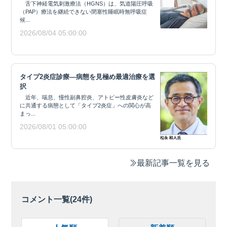
舌下神経電気刺激療法（HGNS）は、気道陽圧呼吸
（PAP）療法を継続できない閉塞性睡眠時無呼吸症
候...
2026/08/04 05:00:00
タイプ2炎症診療―病態を見極め最適治療を選
択
近年、喘息、慢性副鼻腔炎、アトピー性皮膚炎など
に共通する病態として「タイプ2炎症」への関心が高
まっ...
2026/08/01 05:00:00
最新記事一覧を見る
コメント一覧(
24
件)