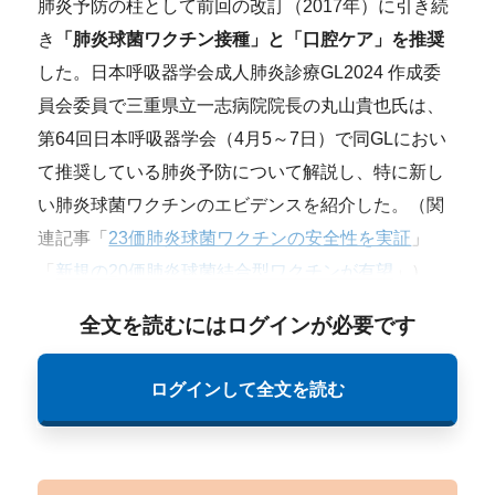
肺炎予防の柱として前回の改訂（2017年）に引き続
き
「肺炎球菌ワクチン接種」と「口腔ケア」を推奨
した。日本呼吸器学会成人肺炎診療GL2024 作成委
員会委員で三重県立一志病院院長の丸山貴也氏は、
第64回日本呼吸器学会（4月5～7日）で同GLにおい
て推奨している肺炎予防について解説し、特に新し
い肺炎球菌ワクチンのエビデンスを紹介した。（関
連記事「
23価肺炎球菌ワクチンの安全性を実証
」
「
新規の20価肺炎球菌結合型ワクチンが有望
」）
全文を読むにはログインが必要です
ログインして全文を読む