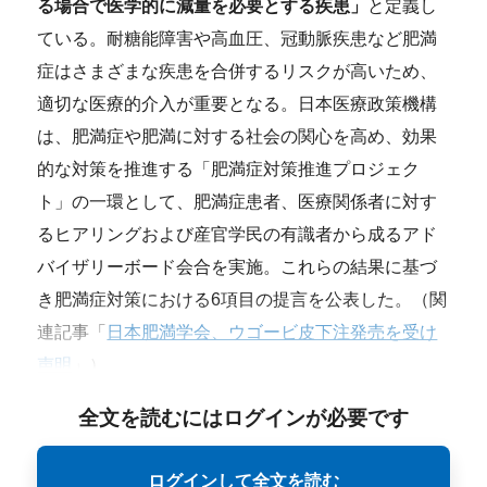
る場合で医学的に減量を必要とする疾患」
と定義し
ている。耐糖能障害や高血圧、冠動脈疾患など肥満
症はさまざまな疾患を合併するリスクが高いため、
適切な医療的介入が重要となる。日本医療政策機構
は、肥満症や肥満に対する社会の関心を高め、効果
的な対策を推進する「肥満症対策推進プロジェク
ト」の一環として、肥満症患者、医療関係者に対す
るヒアリングおよび産官学民の有識者から成るアド
バイザリーボード会合を実施。これらの結果に基づ
き肥満症対策における6項目の提言を公表した。（関
連記事「
日本肥満学会、ウゴービ皮下注発売を受け
声明
」）
全文を読むにはログインが必要です
ログインして全文を読む