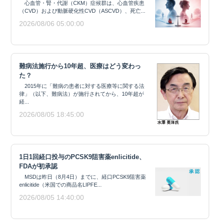
心血管・腎・代謝（CKM）症候群は、心血管疾患
（CVD）および動脈硬化性CVD（ASCVD）、死亡...
2026/08/06 05:00:00
難病法施行から10年超、医療はどう変わっ
た？
2015年に「難病の患者に対する医療等に関する法
律」（以下、難病法）が施行されてから、10年超が
経...
2026/08/05 18:45:00
1日1回経口投与のPCSK9阻害薬enlicitide、
FDAが初承認
MSDは昨日（8月4日）までに、経口PCSK9阻害薬
enlicitide（米国での商品名LIPFE...
2026/08/05 14:40:00