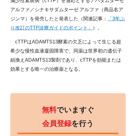
減少性紫斑病（cTTP）を適応とするアパダムターゼ
アルファ／シナキサダムターゼ アルファ（商品名ア
ジンマ）を発売したと発表した（関連記事：
「3年ぶ
り改訂のTTP診療ガイドのポイント」
）。
cTTPはADAMTS13酵素の欠乏によって生じる超
希少な慢性血液凝固障害で、同薬は世界初の遺伝子
組換えADAMTS13製剤であり、cTTPを効能または
効果とする唯一の治療薬となる。
無料
でいますぐ
会員登録
を行う