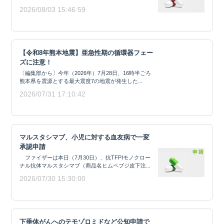
2026/08/03 15:46:59
【令和8年熊本地震】亜急性期の循環器フェー
ズに注意！
〔編集部から〕今年（2026年）7月28日、16時半ごろ
熊本県を震源とする最大震度7の地震が発生した...
2026/07/31 17:10:42
マルスタシマブ、小児に対する血友病で一変
承認申請
ファイザーは本日（7月30日）、抗TFPIモノクロー
ナル抗体マルスタシマブ（商品名ヒムペブジ皮下注...
2026/07/30 15:30:00
下垂体がんへのテモゾロミドなど公知申請で