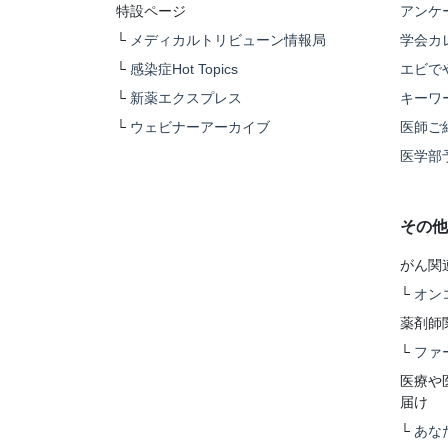
特設ページ
アンケ
└
メディカルトリビューン情報局
学会カ
└
感染症Hot Topics
エビで
└
新薬エクスプレス
キーワ
└
ウェビナーアーカイブ
医師ご
医学部
その他
がん関
└
オン
薬剤師
└
ファ
医療や
届け
└
あな