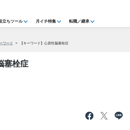
役立ちツール
月イチ特集
転職／継承
ーワード
【キーワード】心原性脳塞栓症
脳塞栓症