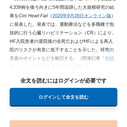
4,339例を後ろ向きに5年間追跡した大規模研究の結
果を
Circ Heart Fail
（
2020年9月28日オンライン版
）
に発表した。発表では、運動療法などを多職種で包
括的に行う心臓リハビリテーション（CR）により、
HF入院患者の退院後の全死亡およびHFによる再入
院のリスクが有意に低下することを示した。研究の
意義やポイントなどを解説する。（関連記事「
包括
的心リハが心不全患者の予後を改
善」）
全文を読むにはログインが必要です
ログインして全文を読む