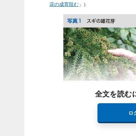
花の成育阻む
」）
全文を読む
ロ