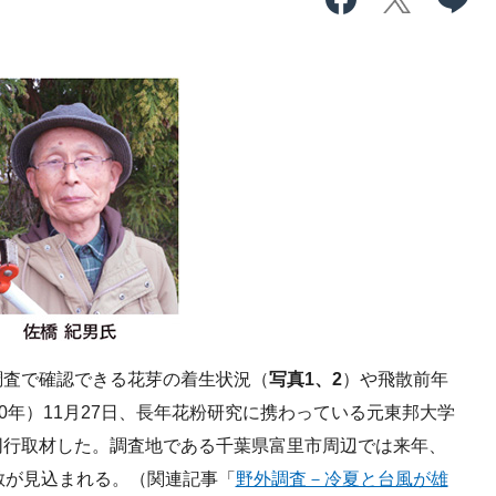
査で確認できる花芽の着生状況（
写真1、2
）や飛散前年
0年）11月27日、長年花粉研究に携わっている元東邦大学
同行取材した。調査地である千葉県富里市周辺では来年、
散が見込まれる。（関連記事「
野外調査－冷夏と台風が雄