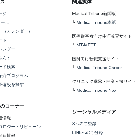
ス
関連媒体
ージ
Medical Tribune新聞版
テール
└
Medical Tribune本紙
ー（カレンダー）
医療従事者向け生涯教育サイト
ート
└
MT-MEET
レンダー
やんす
医師向け転職支援サイト
ード検索
└
Medical Tribune Career
紹介プログラム
クリニック継承・開業支援サイト
予備校を探す
└
Medical Tribune Next
のコーナー
ソーシャルメディア
連情報
Xへのご登録
コロジートリビューン
LINEへのご登録
関連情報