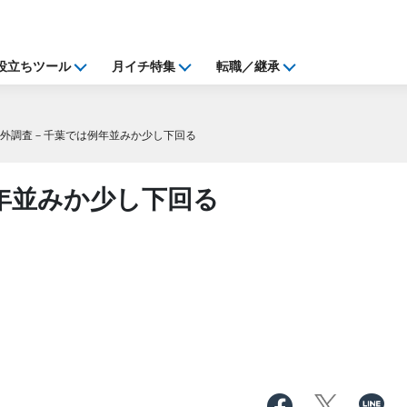
役立ちツール
月イチ特集
転職／継承
外調査－千葉では例年並みか少し下回る
年並みか少し下回る