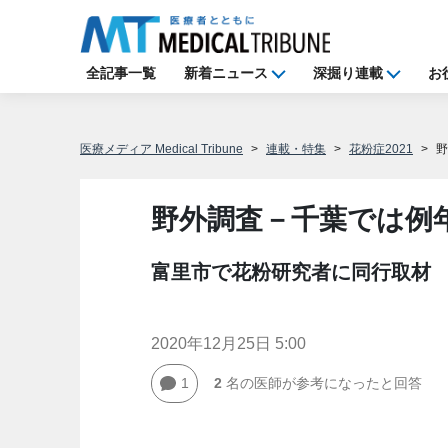
全記事一覧
新着ニュース
深掘り連載
お
医療メディア Medical Tribune
連載・特集
花粉症2021
野
野外調査－千葉では例
富里市で花粉研究者に同行取材
2020年12月25日 5:00
1
2
名の医師が参考になったと回答