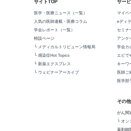
サイトTOP
サービ
医学・医療ニュース（一覧）
マイペ
人気の医師連載・医療コラム
eディ
学会レポート（一覧）
セミナ
特設ページ
アンケ
└
メディカルトリビューン情報局
学会カ
└
感染症Hot Topics
エビで
└
新薬エクスプレス
キーワ
└
ウェビナーアーカイブ
医師ご
医学部
その他
がん関
└
オン
薬剤師