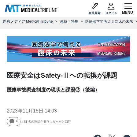
会員登録
ログイン
医療メディア Medical Tribune
連載・特集
医療法学で考える臨床の未来
医療安全はSafety-Ⅱへの転換が課題
医療事故調査制度の現状と課題②（後編）
2023年11月15日 14:03
9
442
名の医師が参考になったと回答