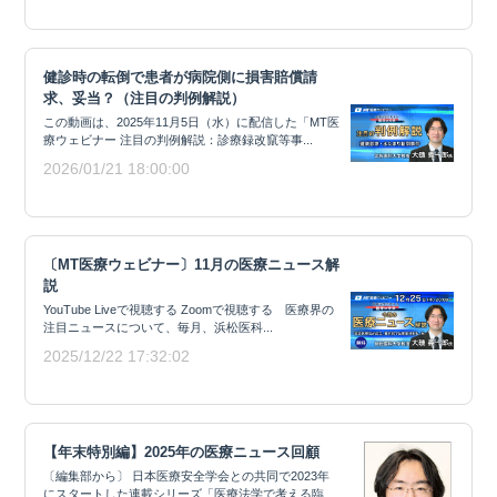
健診時の転倒で患者が病院側に損害賠償請
求、妥当？（注目の判例解説）
この動画は、2025年11月5日（水）に配信した「MT医
療ウェビナー 注目の判例解説：診療録改竄等事...
2026/01/21 18:00:00
〔MT医療ウェビナー〕11月の医療ニュース解
説
YouTube Liveで視聴する Zoomで視聴する 医療界の
注目ニュースについて、毎月、浜松医科...
2025/12/22 17:32:02
【年末特別編】2025年の医療ニュース回顧
〔編集部から〕 日本医療安全学会との共同で2023年
にスタートした連載シリーズ「医療法学で考える臨