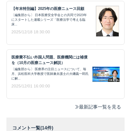
【年末特別編】2025年の医療ニュース回顧
〔編集部から〕 日本医療安全学会との共同で2023年
にスタートした連載シリーズ「医療法学で考える臨
床...
2025/12/18 18:30:00
医療費不払い外国人問題、医療機関には補償
を（10月の医療ニュース解説）
〔編集部から〕 医療界の注目ニュースについて、毎
月、浜松医科大学教授で医師兼弁護士の大磯義一郎氏
に解...
2025/12/01 16:00:00
最新記事一覧を見る
コメント一覧(
14
件)