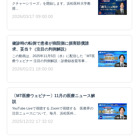
クチャーシリーズ」を開始します。浜松医科大学教
授...
2026/03/17 09:00:00
健診時の転倒で患者が病院側に損害賠償請
求、妥当？（注目の判例解説）
この動画は、2025年11月5日（水）に配信した「MT医
療ウェビナー 注目の判例解説：診療録改竄等事...
2026/01/21 18:00:00
〔MT医療ウェビナー〕11月の医療ニュース解
説
YouTube Liveで視聴する Zoomで視聴する 医療界の
注目ニュースについて、毎月、浜松医科...
2025/12/22 17:32:02