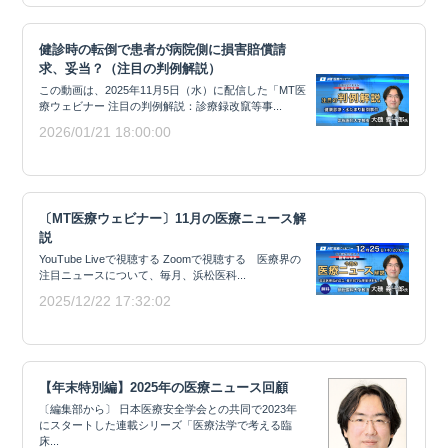
健診時の転倒で患者が病院側に損害賠償請
求、妥当？（注目の判例解説）
この動画は、2025年11月5日（水）に配信した「MT医
療ウェビナー 注目の判例解説：診療録改竄等事...
2026/01/21 18:00:00
〔MT医療ウェビナー〕11月の医療ニュース解
説
YouTube Liveで視聴する Zoomで視聴する 医療界の
注目ニュースについて、毎月、浜松医科...
2025/12/22 17:32:02
【年末特別編】2025年の医療ニュース回顧
〔編集部から〕 日本医療安全学会との共同で2023年
にスタートした連載シリーズ「医療法学で考える臨
床...