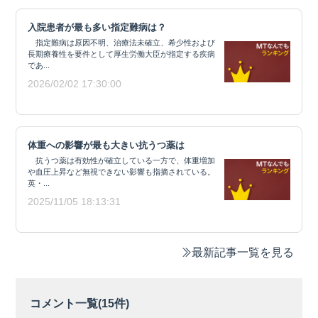
入院患者が最も多い指定難病は？
指定難病は原因不明、治療法未確立、希少性および
長期療養性を要件として厚生労働大臣が指定する疾病
であ...
2026/02/02 17:30:00
体重への影響が最も大きい抗うつ薬は
抗うつ薬は有効性が確立している一方で、体重増加
や血圧上昇など無視できない影響も指摘されている。
英・...
2025/11/05 18:13:31
最新記事一覧を見る
コメント一覧(
15
件)