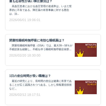
最も忍容性が高い降圧療法は？
高血圧患者における血圧管理の達成率は、いまだ世
界的に不良である。降圧薬の有害事象に対する懸念
は、治...
2026/06/01 19:06:01
閉塞性睡眠時無呼吸に有効な睡眠薬は？
閉塞性睡眠時無呼吸（OSA）では、最大39～58％が
不眠症状を経験し、不眠を伴う睡眠時無呼吸症候群...
2026/02/20 18:30:00
1日の坐位時間が長い職種は？
最近の研究により、長時間の坐位は健康に有害であ
ることが広く認識されつつある。しかし情報通信技術
など...
2026/02/12 18:17:51