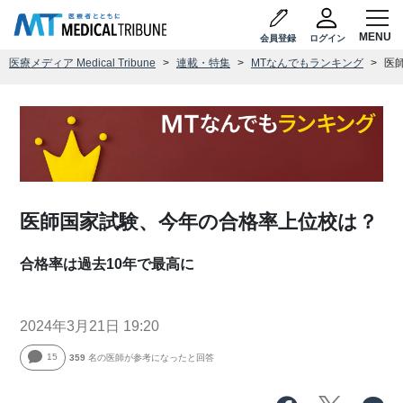
会員登録
ログイン
医療メディア Medical Tribune
連載・特集
MTなんでもランキング
医
医師国家試験、今年の合格率上位校は？
合格率は過去10年で最高に
2024年3月21日 19:20
15
359
名の医師が参考になったと回答