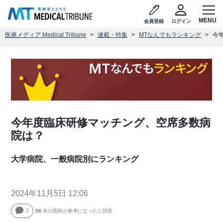
会員登録
ログイン
医療メディア Medical Tribune
連載・特集
MTなんでもランキング
今
今年度臨床研修マッチング、空席多数病
院は？
大学病院、一般病院別にランキング
2024年11月5日 12:06
2
58
名の医師が参考になったと回答