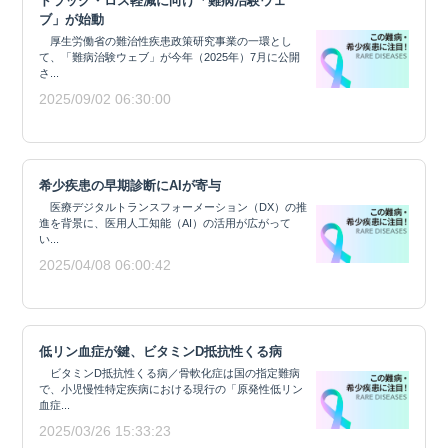
ドラッグ・ロス軽減に向け「難病治験ウェ
ブ」が始動
厚生労働省の難治性疾患政策研究事業の一環とし
て、「難病治験ウェブ」が今年（2025年）7月に公開
さ...
2025/09/02 06:30:00
希少疾患の早期診断にAIが寄与
医療デジタルトランスフォーメーション（DX）の推
進を背景に、医用人工知能（AI）の活用が広がって
い...
2025/04/08 06:00:42
低リン血症が鍵、ビタミンD抵抗性くる病
ビタミンD抵抗性くる病／骨軟化症は国の指定難病
で、小児慢性特定疾病における現行の「原発性低リン
血症...
2025/03/26 15:33:23