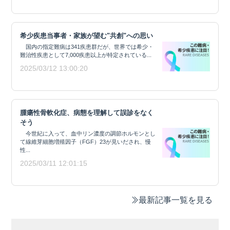
希少疾患当事者・家族が望む"共創"への思い
国内の指定難病は341疾患群だが、世界では希少・
難治性疾患として7,000疾患以上が特定されている...
2025/03/12 13:00:20
腫瘍性骨軟化症、病態を理解して誤診をなく
そう
今世紀に入って、血中リン濃度の調節ホルモンとし
て線維芽細胞増殖因子（FGF）23が見いだされ、慢
性...
2025/03/11 12:01:15
最新記事一覧を見る