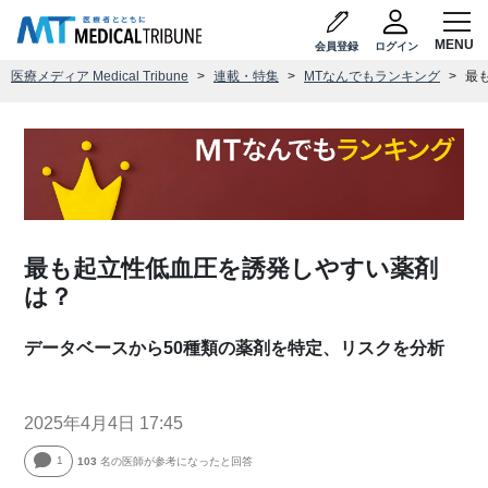
会員登録
ログイン
医療メディア Medical Tribune
連載・特集
MTなんでもランキング
最
最も起立性低血圧を誘発しやすい薬剤
は？
データベースから50種類の薬剤を特定、リスクを分析
2025年4月4日 17:45
1
103
名の医師が参考になったと回答