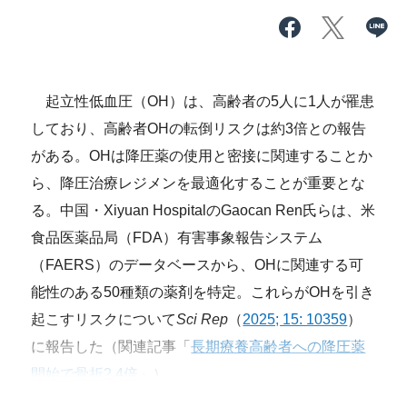
起立性低血圧（OH）は、高齢者の5人に1人が罹患
しており、高齢者OHの転倒リスクは約3倍との報告
がある。OHは降圧薬の使用と密接に関連することか
ら、降圧治療レジメンを最適化することが重要とな
る。中国・Xiyuan HospitalのGaocan Ren氏らは、米
食品医薬品局（FDA）有害事象報告システム
（FAERS）のデータベースから、OHに関連する可
能性のある50種類の薬剤を特定。これらがOHを引き
起こすリスクについて
Sci Rep
（
2025; 15: 10359
）
に報告した（関連記事「
長期療養高齢者への降圧薬
開始で骨折2.4倍
」）。