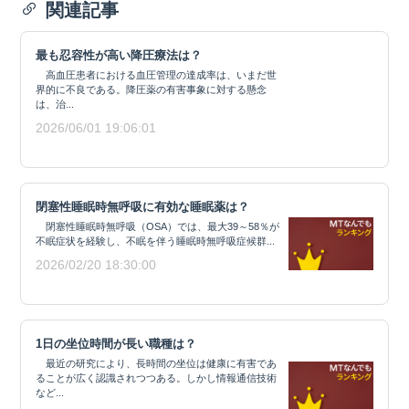
関連記事
最も忍容性が高い降圧療法は？
高血圧患者における血圧管理の達成率は、いまだ世
界的に不良である。降圧薬の有害事象に対する懸念
は、治...
2026/06/01 19:06:01
閉塞性睡眠時無呼吸に有効な睡眠薬は？
閉塞性睡眠時無呼吸（OSA）では、最大39～58％が
不眠症状を経験し、不眠を伴う睡眠時無呼吸症候群...
2026/02/20 18:30:00
1日の坐位時間が長い職種は？
最近の研究により、長時間の坐位は健康に有害であ
ることが広く認識されつつある。しかし情報通信技術
など...