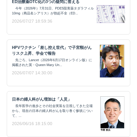
ED治療薬OTC化の3つの疑問に答える
今年（2026年）7月31日、PDE5阻害薬タダラフィル
10mg（商品名シアリス）が勃起不全（ED...
2026/07/27 18:59:36
HPVワクチン「差し控え世代」で子宮頸がん
リスク上昇、学会で報告
先ごろ、Lancet（2026年6月17日オンライン版）に
掲載された英・Queen Mary Un...
2026/07/07 14:30:00
日本の婦人科がん増加は「人災」
長年医学の進歩とその社会実装を注視してきた立場
から、現在の日本の婦人科がんを取り巻く惨状につい
て、...
2026/06/16 18:15:00