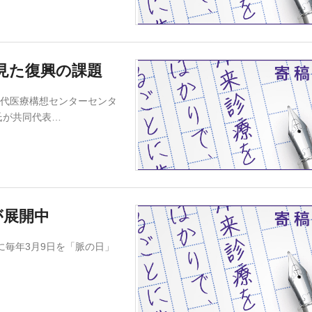
見た復興の課題
次世代医療構想センターセンタ
氏が共同代表…
』が展開中
に毎年3月9日を「脈の日」