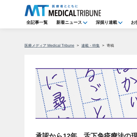
全記事一覧
新着ニュース
深掘り連載
お
医療メディア Medical Tribune
連載・特集
寄稿
承認から12年、舌下免疫療法の