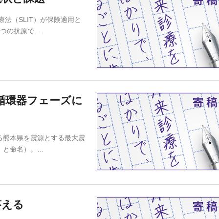
法（SLIT）が保険適用と
2つの抗原で…
循環器フェーズに
ごろ熊本県を震源とする最大震
」と命名）。…
答える