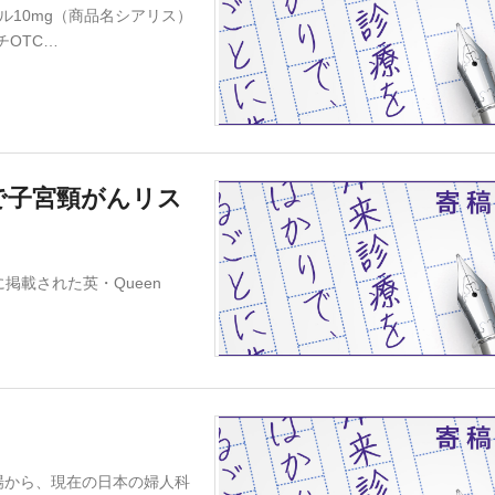
ィル10mg（商品名シアリス）
OTC…
で子宮頸がんリス
に掲載された英・Queen
」
から、現在の日本の婦人科