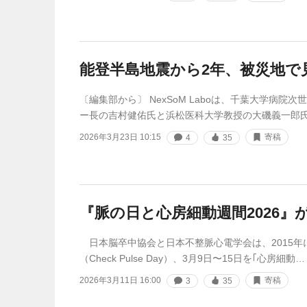
能登半島地震から2年、被災地で
〔編集部から〕 NexSoM Laboは、千葉大学病院
ー長の吉村健佑氏と浜松医科大学教授の大磯義一郎
2026年3月23日 10:15
寄稿
4
35
『脈の日と心房細動週間2026
日本脳卒中協会と日本不整脈心電学会は、2015年
（Check Pulse Day）、3月9日〜15日を｢心房細動…
2026年3月11日 16:00
寄稿
3
35