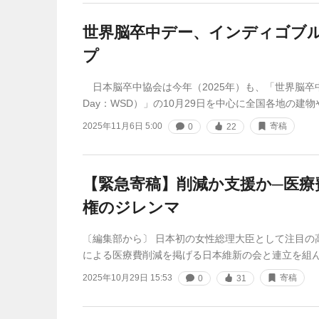
世界脳卒中デー、インディゴブ
プ
日本脳卒中協会は今年（2025年）も、「世界脳卒中デー（
Day：WSD）」の10月29日を中心に全国各地の建物
2025年11月6日 5:00
寄稿
0
22
【緊急寄稿】削減か支援か─医療
権のジレンマ
〔編集部から〕 日本初の女性総理大臣として注目の
による医療費削減を掲げる日本維新の会と連立を組
2025年10月29日 15:53
寄稿
0
31