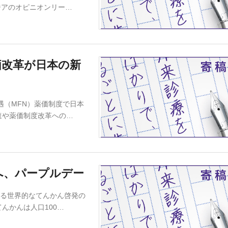
ジアのオピニオンリー…
価改革が日本の新
遇（MFN）薬価制度で日本
速や薬価制度改革への…
へ、パープルデー
いる世界的なてんかん啓発の
んかんは人口100…