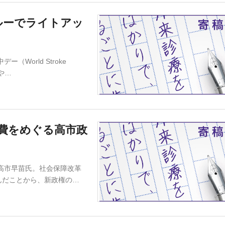
ルーでライトアッ
World Stroke
や…
費をめぐる高市政
高市早苗氏。社会保障改革
んだことから、新政権の…