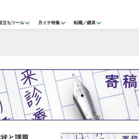
役立ちツール
月イチ特集
転職／継承
現状と課題