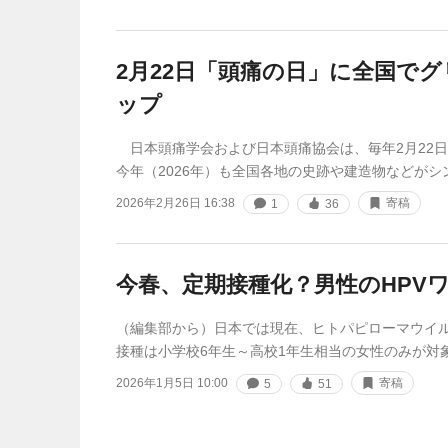
2月22日「頭痛の日」に全国で
ップ
日本頭痛学会および日本頭痛協会は、毎年2月22
今年（2026年）も全国各地の史跡や建造物などがシ
2026年2月26日 16:38
寄稿
1
36
今春、定期接種化？男性のHPV
（編集部から）日本では現在、ヒトパピローマウイル
接種は小学校6年生～高校1年生相当の女性のみが対
2026年1月5日 10:00
寄稿
5
51