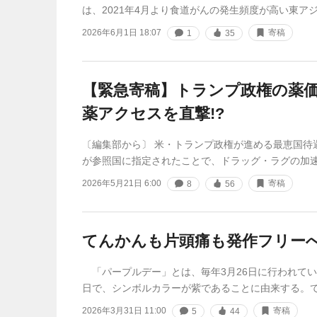
は、2021年4月より食道がんの発生頻度が高い東ア
2026年6月1日 18:07
寄稿
1
35
【緊急寄稿】トランプ政権の薬
薬アクセスを直撃!?
〔編集部から〕 米・トランプ政権が進める最恵国待
が参照国に指定されたことで、ドラッグ・ラグの加
2026年5月21日 6:00
寄稿
8
56
てんかんも片頭痛も発作フリー
「パープルデー」とは、毎年3月26日に行われて
日で、シンボルカラーが紫であることに由来する。て
2026年3月31日 11:00
寄稿
5
44