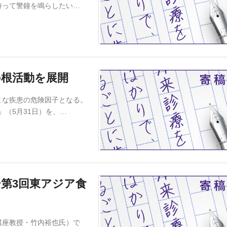
持って警鐘を鳴らしたい…
の根活動を展開
な疾患の危険因子となる。
（5月31日）を、…
第3回東アジア食
座教授・竹内裕也氏）で