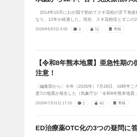
2014年10月にわが国で初めてスギ花粉の舌下免疫療
なり、12年が経過した。現在、スギ花粉症とダニの
2026年8月5日 6:00
寄稿
3
52
【令和8年熊本地震】亜急性期の
注意！
〔編集部から〕今年（2026年）7月28日、16時半
度7の地震が発生した（気象庁が「令和8年熊本地震
2026年7月31日 17:10
寄稿
2
40
ED治療薬OTC化の3つの疑問に