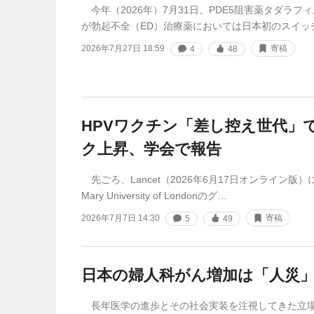
今年（2026年）7月31日、PDE5阻害薬タダラフ
が勃起不全（ED）治療薬においては日本初のスイッチ
2026年7月27日 18:59
寄稿
4
48
HPVワクチン「差し控え世代」
ク上昇、学会で報告
先ごろ、Lancet（2026年6月17日オンライン版）
Mary University of Londonのグ…
2026年7月7日 14:30
寄稿
5
49
日本の婦人科がん増加は「人災
長年医学の進歩とその社会実装を注視してきた立場