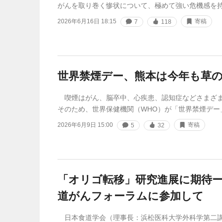
がんを取り巻く惨状について、極めて強い危機感を
2026年6月16日 18:15
寄稿
7
118
世界禁煙デー、熊本は今年も草
喫煙はがん、脳卒中、心疾患、認知症などさまざま
そのため、世界保健機関（WHO）が「世界禁煙デー」
2026年6月9日 15:00
寄稿
5
32
「オリゴ転移」研究進展に期待ー
道がんフォーラムに参加して
日本食道学会（理事長：浜松医科大学外科学第二講