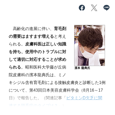
高齢化の進展に伴い、
育毛剤
の需要はますます増える
と考え
られる。
皮膚科医は正しい知識
を持ち、使用中のトラブルに対
して適切に対応することが求め
られる
。昭和医科大学藤が丘病
院皮膚科の濱本龍典氏は、ミノ
キシジル含有育毛剤による接触皮膚炎と診断した1例
について、第43回日本美容皮膚科学会（8月16～17
日）で報告した。（関連記事「
ビタミンD欠乏に関
連する脱毛症のタイプは？
」）