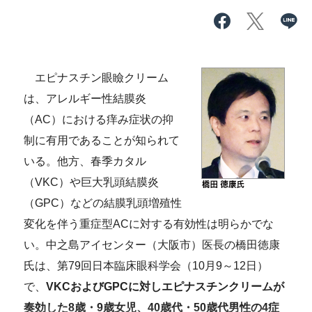
エピナスチン眼瞼クリーム
は、アレルギー性結膜炎
（AC）における痒み症状の抑
制に有用であることが知られて
いる。他方、春季カタル
（VKC）や巨大乳頭結膜炎
（GPC）などの結膜乳頭増殖性
変化を伴う重症型ACに対する有効性は明らかでな
い。中之島アイセンター（大阪市）医長の橋田徳康
氏は、第79回日本臨床眼科学会（10月9～12日）
で、
VKCおよびGPCに対しエピナスチンクリームが
奏効した8歳・9歳女児、40歳代・50歳代男性の4症