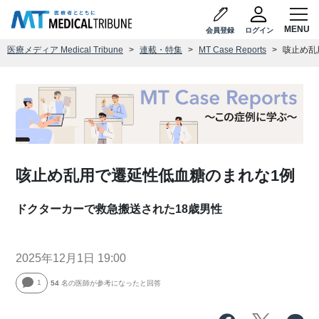
会員登録
ログイン
医療メディア Medical Tribune
連載・特集
MT Case Reports
咳止め乱
咳止め乱用で遷延性低血糖のまれな1例
ドクターカーで救急搬送された18歳男性
2025年12月1日 19:00
1
54
名の医師が参考になったと回答