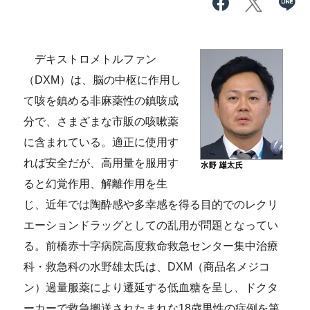
デキストロメトルファン
（DXM）は、脳の中枢に作用し
て咳を鎮める非麻薬性の鎮咳成
分で、さまざまな市販の咳嗽薬
に含まれている。適正に使用す
れば安全だが、高用量を服用す
ると幻覚作用、解離作用を生
じ、近年では陶酔感や多幸感を得る目的でのレクリ
エーションドラッグとしての乱用が問題となってい
る。前橋赤十字病院高度救命救急センター集中治療
科・救急科の水野雄太氏は、DXM（商品名メジコ
ン）過量服薬により遷延する低血糖を呈し、ドクタ
ーカーで救急搬送されたまれな18歳男性の症例を第