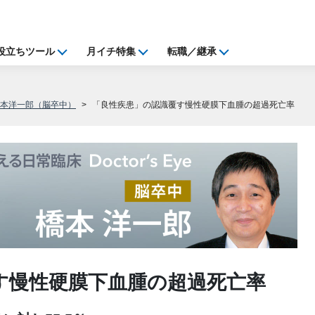
役立ちツール
月イチ特集
転職／継承
橋本洋一郎（脳卒中）
「良性疾患」の認識覆す慢性硬膜下血腫の超過死亡率
す慢性硬膜下血腫の超過死亡率