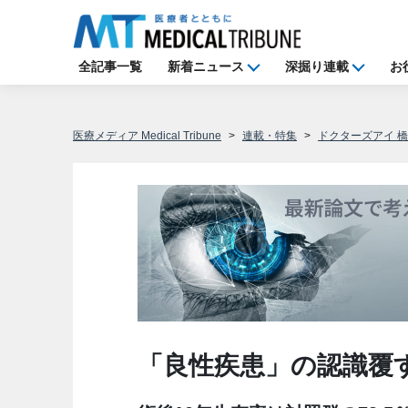
全記事一覧
新着ニュース
深掘り連載
お
医療メディア Medical Tribune
連載・特集
ドクターズアイ 
「良性疾患」の認識覆