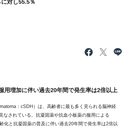
に対し55.5％
服用増加に伴い過去20年間で発生率は2倍以上
l hematoma：cSDH）は、高齢者に最も多く見られる脳神経
見なされている。抗凝固薬や抗血小板薬の服用による
高齢化と抗凝固薬の普及に伴い過去20年間で発生率は2倍以