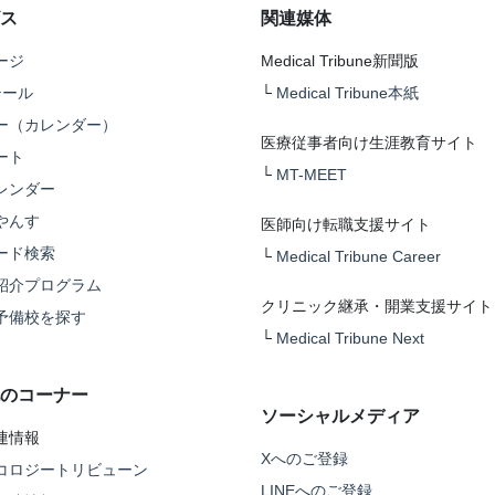
ス
関連媒体
ージ
Medical Tribune新聞版
テール
└
Medical Tribune本紙
ー（カレンダー）
医療従事者向け生涯教育サイト
ート
└
MT-MEET
レンダー
やんす
医師向け転職支援サイト
ード検索
└
Medical Tribune Career
紹介プログラム
クリニック継承・開業支援サイト
予備校を探す
└
Medical Tribune Next
のコーナー
ソーシャルメディア
連情報
Xへのご登録
コロジートリビューン
LINEへのご登録