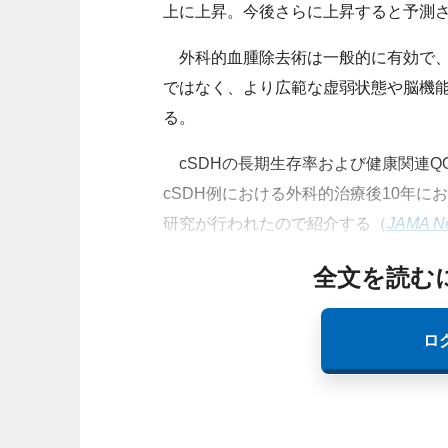
上に
上昇
。今後さらに上昇すると予測
外科的血腫除去術は一般的に有効で、
ではなく、より広範な虚弱状態や脳機
る。
cSDHの長期生存率および健康関連QO
cSDH例における外科的治療後10年に
研究が行われたので紹介する（
JAMA Ne
全文を読む
ロ