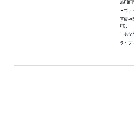
薬剤師
└
ファ
医療や
届け
└
あな
ライフ