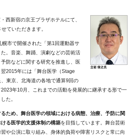
東京・西新宿の京王プラザホテルにて、
させていただきます。
札幌市で開催された「第1回運動器サ
した。音楽、舞踊、演劇などの芸術活
、予防などに関する研究を推進し、医
015年には「舞台医学（Stage
奈良、東京、北海道の各地で通算9回の
2023年10月、これまでの活動を発展的に継承する形で一
ました。
するため、舞台医学の領域における病態、治療、予防に関
おける医学的支援体制の構築
を目指しています。舞台芸術
練習や公演に取り組み、身体的負荷や障害リスクと常に向