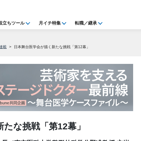
役立ちツール
月イチ特集
転職／継承
連載
日本舞台医学会が描く新たな挑戦「第12幕」
新たな挑戦「第12幕」