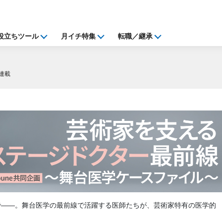
役立ちツール
月イチ特集
転職／継承
連載
で――。舞台医学の最前線で活躍する医師たちが、芸術家特有の医学的