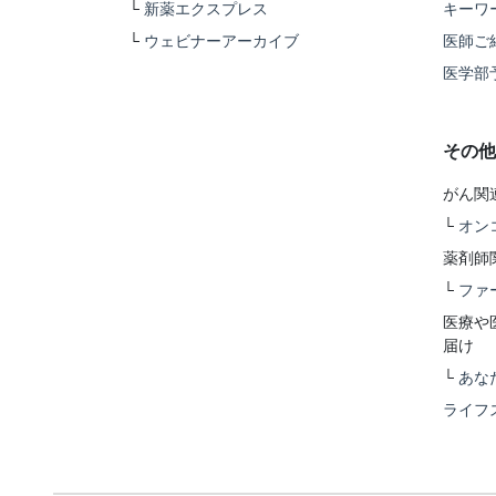
└
新薬エクスプレス
キーワ
└
ウェビナーアーカイブ
医師ご
医学部
その他
がん関
└
オン
薬剤師
└
ファ
医療や
届け
└
あな
ライフ