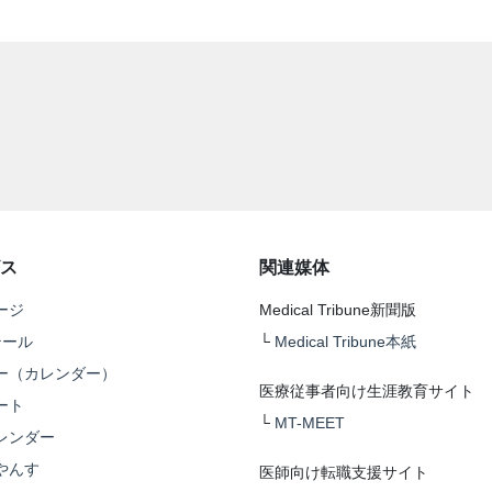
ス
関連媒体
ージ
Medical Tribune新聞版
テール
└
Medical Tribune本紙
ー（カレンダー）
医療従事者向け生涯教育サイト
ート
└
MT-MEET
レンダー
やんす
医師向け転職支援サイト