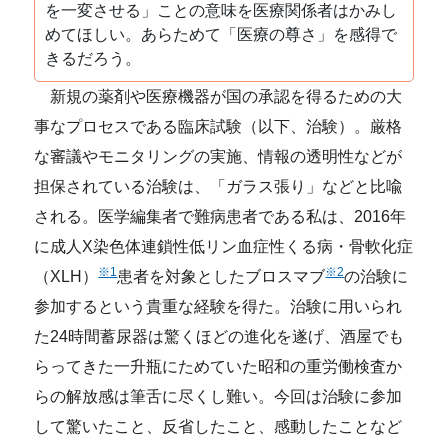
を一変させる」ことの意味を医療関係者はかみし
めてほしい。あらためて「医療の尊さ」を感得で
きるだろう。
新規の薬剤や医療機器が国の承認を得るための大
事なプロセスである臨床試験（以下、治験）。厳格
な審議やモニタリングの実施、情報の透明性などが
担保されている治験は、「ガラス張り」などと比喩
される。
医学
編集者で難病患者である私は、2016年
に成人
X染色体連鎖性低リン血症性くる病・骨軟化症
※1
※2
（XLH）
患者を対象とした
ブロスマブ
の治験に
参加するという貴重な経験を得た。治験に用いられ
た24時間蓄尿器は驚くほどの進化を遂げ、酒屋でも
らってきた一升瓶にためていた昭和の重労働検査か
らの解放感は筆舌に尽くし難い。今回は治験に参加
して驚いたこと、反省したこと、感動したことなど