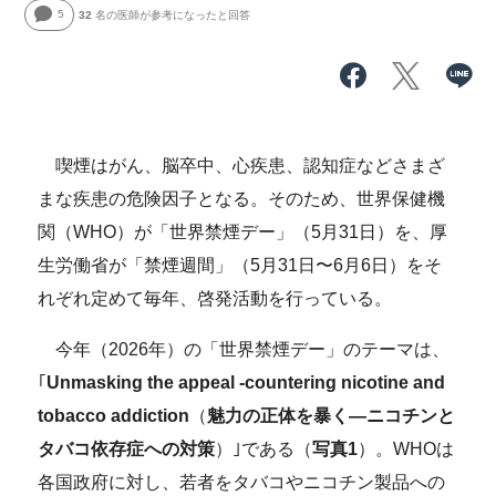
5
32
名の医師が参考になったと回答
喫煙はがん、脳卒中、心疾患、認知症などさまざ
まな疾患の危険因子となる。そのため、世界保健機
関（WHO）が「世界禁煙デー」（5月31日）を、厚
生労働省が「禁煙週間」（5月31日〜6月6日）をそ
れぞれ定めて毎年、啓発活動を行っている。
今年（2026年）の「世界禁煙デー」のテーマは、
｢
Unmasking the appeal -countering nicotine and
tobacco addiction
（
魅力の正体を暴く―ニコチンと
タバコ依存症への対策
）｣である（
写真1
）。WHOは
各国政府に対し、若者をタバコやニコチン製品への