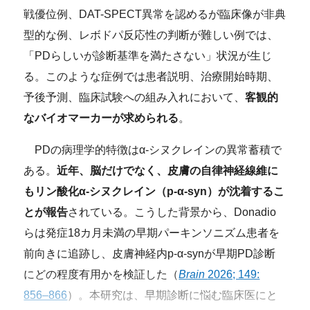
戦優位例、DAT-SPECT異常を認めるが臨床像が非典
型的な例、レボドパ反応性の判断が難しい例では、
「PDらしいが診断基準を満たさない」状況が生じ
る。このような症例では患者説明、治療開始時期、
予後予測、臨床試験への組み入れにおいて、
客観的
なバイオマーカーが求められる
。
PDの病理学的特徴はα-シヌクレインの異常蓄積で
ある。
近年、脳だけでなく、皮膚の自律神経線維に
もリン酸化α-シヌクレイン（p-α-syn）が沈着するこ
とが報告
されている。こうした背景から、Donadio
らは発症18カ月未満の早期パーキンソニズム患者を
前向きに追跡し、皮膚神経内p-α-synが早期PD診断
にどの程度有用かを検証した（
Brain
2026; 149:
856–866
）。本研究は、早期診断に悩む臨床医にと