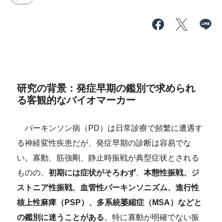
研究の背景：発症早期の鑑別で求められ
る客観的なバイオマーカー
パーキンソン病（PD）は日常診療で頻繁に遭遇す
る神経変性疾患だが、発症早期の診断は容易でな
い。寡動、筋強剛、静止時振戦が典型症状
とされる
ものの
、
初期には症状がそろわず
、
本態性振戦、ジ
ストニア性振戦、血管性パーキンソニズム、進行性
核上性麻痺（PSP）、多系統萎縮症（MSA）などと
の鑑別に迷うことがある
。特に寡動が明確でない振