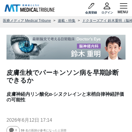
会員登録
ログイン
医療メディア Medical Tribune
連載・特集
ドクターズアイ 鈴木重明（脳
皮膚生検でパーキンソン病を早期診断
できるか
皮膚神経内リン酸化α-シヌクレインと末梢自律神経評価
の可能性
2026年6月12日 17:14
8
59
名の医師が参考になったと回答