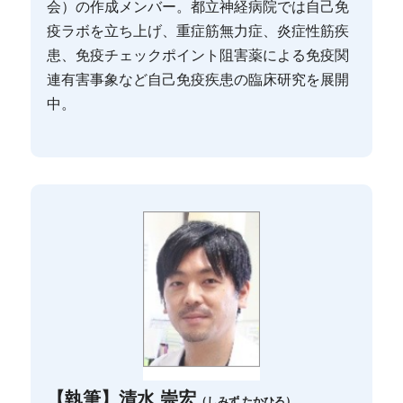
会）の作成メンバー。都立神経病院では自己免
疫ラボを立ち上げ、重症筋無力症、炎症性筋疾
患、免疫チェックポイント阻害薬による免疫関
連有害事象など自己免疫疾患の臨床研究を展開
中。
【執筆】清水 崇宏
（しみず たかひろ）