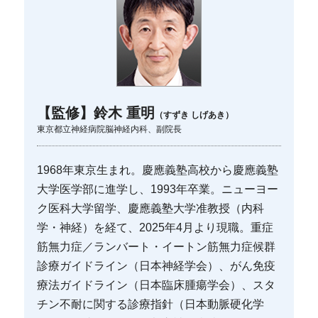
【監修】鈴木 重明
（すずき しげあき）
東京都立神経病院脳神経内科、副院長
1968年東京生まれ。慶應義塾高校から慶應義塾
大学医学部に進学し、1993年卒業。ニューヨー
ク医科大学留学、慶應義塾大学准教授（内科
学・神経）を経て、2025年4月より現職。重症
筋無力症／ランバート・イートン筋無力症候群
診療ガイドライン（日本神経学会）、がん免疫
療法ガイドライン（日本臨床腫瘍学会）、スタ
チン不耐に関する診療指針（日本動脈硬化学