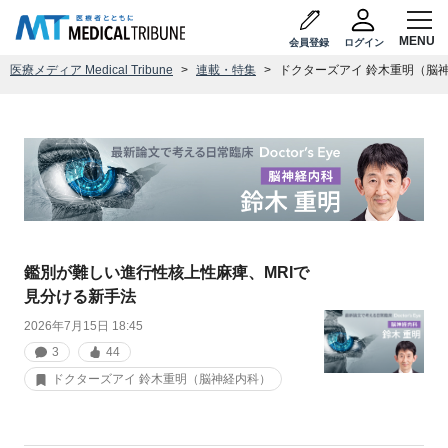
会員登録
ログイン
医療メディア Medical Tribune
連載・特集
ドクターズアイ 鈴木重明（脳
鑑別が難しい進行性核上性麻痺、MRIで
見分ける新手法
2026年7月15日 18:45
3
44
ドクターズアイ 鈴木重明（脳神経内科）