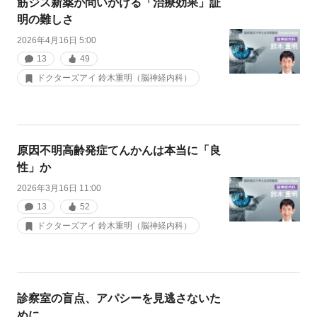
筋ジス新薬が問いかける「治療効果」証
明の難しさ
2026年4月16日 5:00
13
49
ドクターズアイ 鈴木重明（脳神経内科）
原因不明高齢発症てんかんは本当に「良
性」か
2026年3月16日 11:00
13
52
ドクターズアイ 鈴木重明（脳神経内科）
診察室の盲点、アパシーを見逃さないた
めに