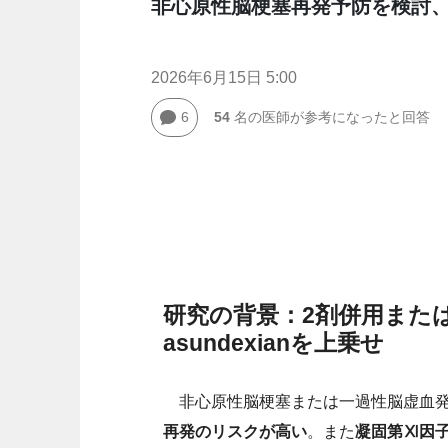
非心原性脳梗塞再発予防を検討、OC
2026年6月15日 5:00
6
54
名の医師が参考になったと回答
研究の背景：2剤併用また
asundexianを上乗せ
非心原性脳梗塞または一過性脳虚血発作
再発のリスクが高い
。また
凝固第Ⅺ因