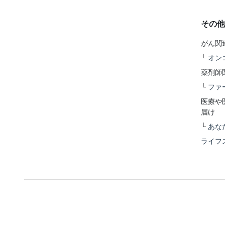
その他
がん関
└
オン
薬剤師
└
ファ
医療や
届け
└
あな
ライフ