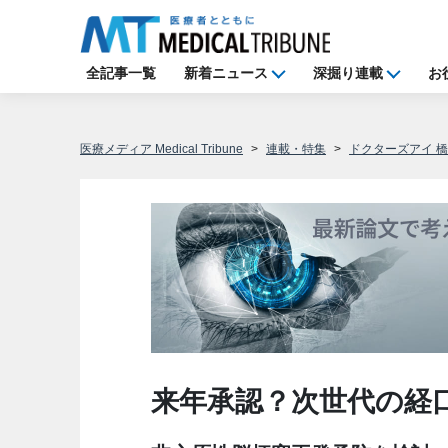
全記事一覧
新着ニュース
深掘り連載
お
医療メディア Medical Tribune
連載・特集
ドクターズアイ 
来年承認？次世代の経口FX