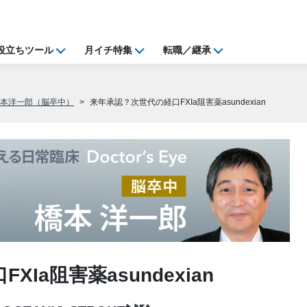
役立ちツール
月イチ特集
転職／継承
橋本洋一郎（脳卒中）
来年承認？次世代の経口FXIa阻害薬asundexian
Ia阻害薬asundexian