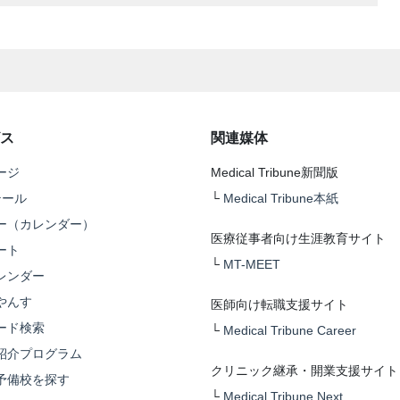
ス
関連媒体
ージ
Medical Tribune新聞版
テール
└
Medical Tribune本紙
ー（カレンダー）
医療従事者向け生涯教育サイト
ート
└
MT-MEET
レンダー
やんす
医師向け転職支援サイト
ード検索
└
Medical Tribune Career
紹介プログラム
クリニック継承・開業支援サイト
予備校を探す
└
Medical Tribune Next