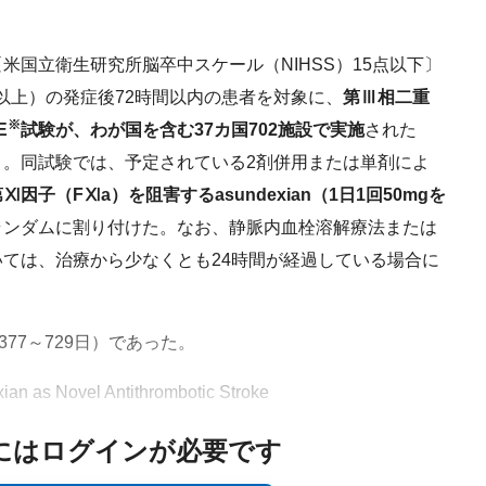
国立衛生研究所脳卒中スケール（NIHSS）15点以下〕
以上）の発症後72時間以内の患者を対象に、
第Ⅲ相二重
※
E
試験が、わが国を含む37カ国702施設で実施
された
）。同試験では、予定されている2剤併用または単剤によ
因子（FⅪa）を阻害するasundexian（1日1回50mgを
ランダムに割り付けた。なお、静脈内血栓溶解療法または
ては、治療から少なくとも24時間が経過している場合に
77～729日）であった。
ian as Novel Antithrombotic Stroke
にはログインが必要です