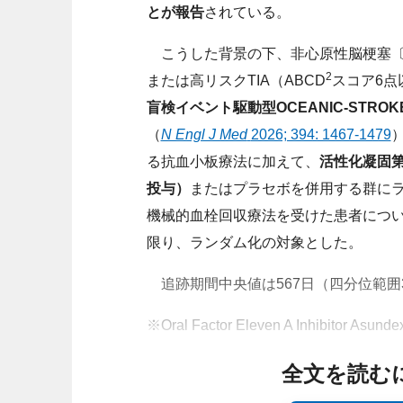
とが報告
されている。
こうした背景の下、非心原性脳梗塞〔米
2
または高リスクTIA（ABCD
スコア6点
盲検イベント駆動型OCEANIC-STROK
（
N Engl J Med
2026; 394: 1467-1479
る抗血小板療法に加えて、
活性化凝固第Ⅺ
投与）
またはプラセボを併用する群に
機械的血栓回収療法を受けた患者につい
限り、ランダム化の対象とした。
追跡期間中央値は567日（四分位範囲3
※Oral Factor Eleven A Inhibitor Asundex
全文を読む