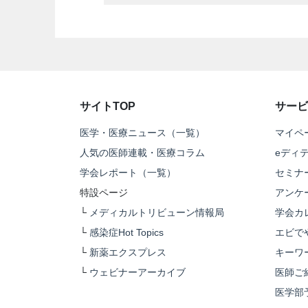
サイトTOP
サービ
医学・医療ニュース（一覧）
マイペ
人気の医師連載・医療コラム
eディ
学会レポート（一覧）
セミナ
特設ページ
アンケ
└
メディカルトリビューン情報局
学会カ
└
感染症Hot Topics
エビで
└
新薬エクスプレス
キーワ
└
ウェビナーアーカイブ
医師ご
医学部