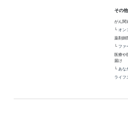
その他
がん関
└
オン
薬剤師
└
ファ
医療や
届け
└
あな
ライフ