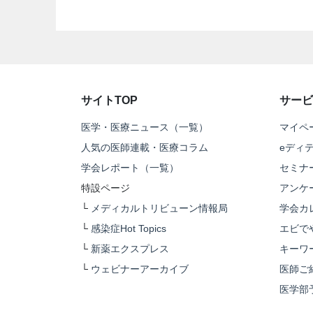
サイトTOP
サービ
医学・医療ニュース（一覧）
マイペ
人気の医師連載・医療コラム
eディ
学会レポート（一覧）
セミナ
特設ページ
アンケ
└
メディカルトリビューン情報局
学会カ
└
感染症Hot Topics
エビで
└
新薬エクスプレス
キーワ
└
ウェビナーアーカイブ
医師ご
医学部