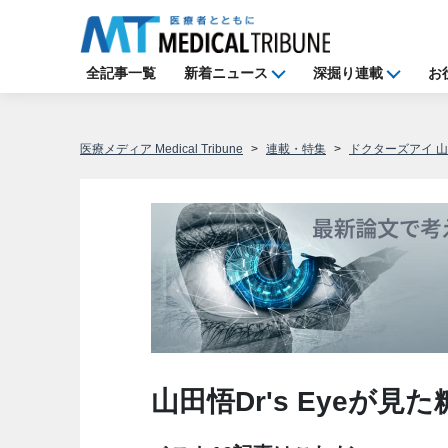
全記事一覧
新着ニュース
深掘り連載
お
医療メディア Medical Tribune
連載・特集
ドクターズアイ 
山田悟Dr's Eyeが見