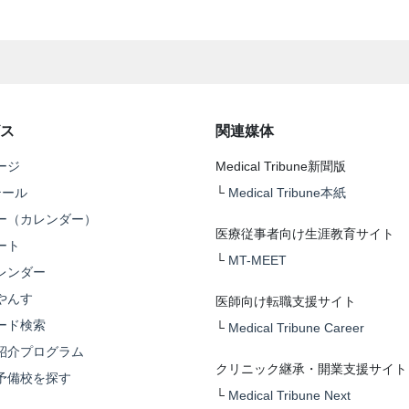
ス
関連媒体
ージ
Medical Tribune新聞版
テール
└
Medical Tribune本紙
ー（カレンダー）
医療従事者向け生涯教育サイト
ート
└
MT-MEET
レンダー
やんす
医師向け転職支援サイト
ード検索
└
Medical Tribune Career
紹介プログラム
クリニック継承・開業支援サイト
予備校を探す
└
Medical Tribune Next