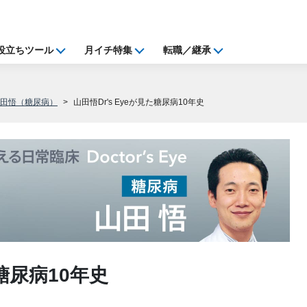
役立ちツール
月イチ特集
転職／継承
山田悟（糖尿病）
山田悟Dr's Eyeが見た糖尿病10年史
た糖尿病10年史