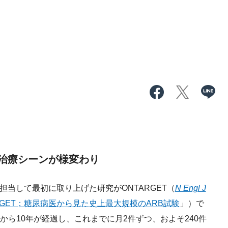
治療シーンが様変わり
's Eyeを担当して最初に取り上げた研究がONTARGET（
N Engl J
RGET；糖尿病医から見た史上最大規模のARB試験
」）で
れから10年が経過し、これまでに月2件ずつ、およそ240件