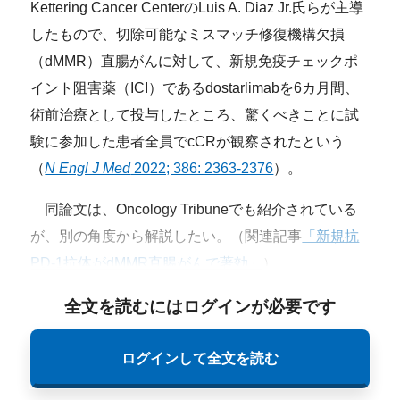
Kettering Cancer CenterのLuis A. Diaz Jr.氏らが主導
したもので、切除可能なミスマッチ修復機構欠損
（dMMR）直腸がんに対して、新規免疫チェックポ
イント阻害薬（ICI）であるdostarlimabを6カ月間、
術前治療として投与したところ、驚くべきことに試
験に参加した患者全員でcCRが観察されたという
（
N Engl J Med
2022; 386: 2363-2376
）。
同論文は、Oncology Tribuneでも紹介されている
が、別の角度から解説したい。（関連記事
「新規抗
PD-1抗体がdMMR直腸がんで著効」
）
全文を読むにはログインが必要です
ログインして全文を読む