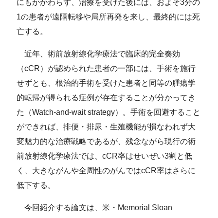
にもかかわらず、治療を受けた後には、およそ3分の
1の患者が遠隔転移や局所再発を来し、最終的には死
亡する。
近年、術前放射線化学療法で臨床的完全奏効
（cCR）が認められた患者の一部には、手術を施行
せずとも、根治的手術を受けた患者と同等の腫瘍学
的転帰が得られる症例が存在することが分かってき
た（Watch-and-wait strategy）。手術を回避すること
ができれば、排便・排尿・生殖機能が損なわれず大
変魅力的な治療戦略であるが、残念ながら現行の術
前放射線化学療法では、cCR率はせいぜい3割と低
く、大きながんや全周性のがんではcCR率はさらに
低下する。
今回紹介する論文は、米・Memorial Sloan