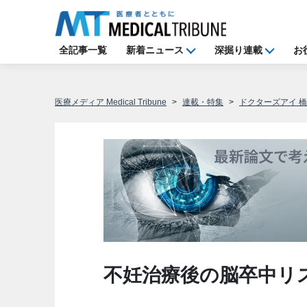
全記事一覧
新着ニュース
深掘り連載
お
医療メディア Medical Tribune
連載・特集
ドクターズアイ 
不妊治療後の脳卒中リ