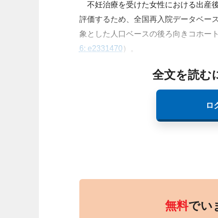
不妊治療を受けた女性における出産後
評価するため、全国再入院データベースを用
象とした人口ベースの後ろ向きコホー
6: e2331470
）。
全文を読む
ロ
無料
でい