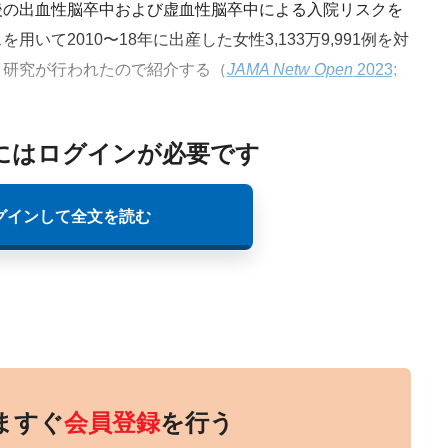
の出血性脳卒中および虚血性脳卒中による入院リスクを
いて2010〜18年に出産した女性3,133万9,991例を対
ト研究が行われたので紹介する（
JAMA Netw Open
2023;
にはログインが必要です
グインして全文を読む
ますぐ
会員登録
を行う