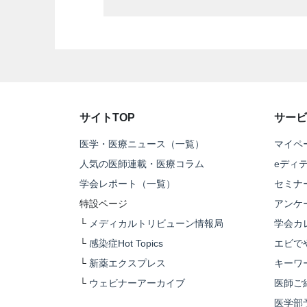
サイトTOP
サービ
医学・医療ニュース（一覧）
マイペ
人気の医師連載・医療コラム
eディ
学会レポート（一覧）
セミナ
特設ページ
アンケ
└
メディカルトリビューン情報局
学会カ
└
感染症Hot Topics
エビで
└
新薬エクスプレス
キーワ
└
ウェビナーアーカイブ
医師ご
医学部