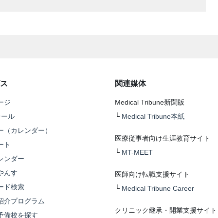
ス
関連媒体
ージ
Medical Tribune新聞版
テール
└
Medical Tribune本紙
ー（カレンダー）
医療従事者向け生涯教育サイト
ート
└
MT-MEET
レンダー
やんす
医師向け転職支援サイト
ード検索
└
Medical Tribune Career
紹介プログラム
クリニック継承・開業支援サイト
予備校を探す