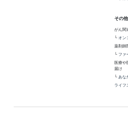
その他
がん関
└
オン
薬剤師
└
ファ
医療や
届け
└
あな
ライフ