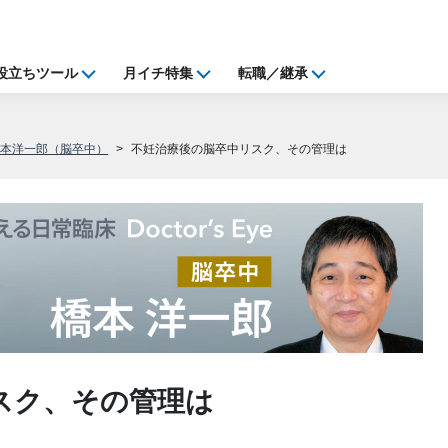
役立ちツール
月イチ特集
転職／継承
橋本洋一郎（脳卒中）
不妊治療後の脳卒中リスク、その管理は
スク、その管理は